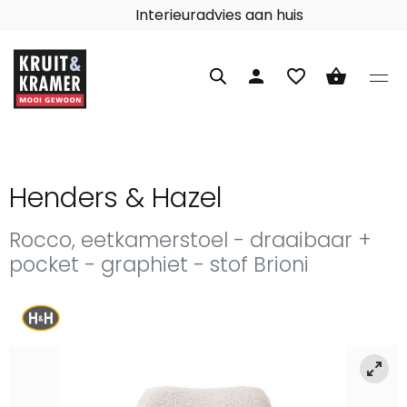
Interieuradvies aan huis
person
favorite_border
shopping_basket
Henders & Hazel
Rocco, eetkamerstoel - draaibaar +
pocket - graphiet - stof Brioni