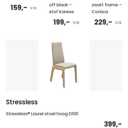
off black –
zwart frame –
159,-
v.a.
stof Karese
Corsica
199,-
229,-
v.a.
v.a.
Stressless
Stressless® Laurel stoel hoog D100
399,-