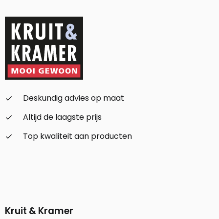
Deskundig advies op maat
check_small
Altijd de laagste prijs
check_small
Top kwaliteit aan producten
check_small
Kruit & Kramer