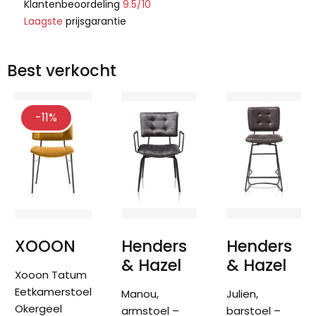
Klantenbeoordeling
9.5/10
Laagste
prijsgarantie
Best verkocht
-11%
XOOON
Henders
Henders
& Hazel
& Hazel
Xooon Tatum
Eetkamerstoel
Manou,
Julien,
Okergeel
armstoel –
barstoel –