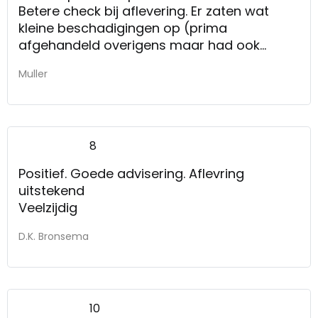
Betere check bij aflevering. Er zaten wat
kleine beschadigingen op (prima
afgehandeld overigens maar had ook
meteen gezien kunnen worden). Geen
Muller
slecht woord over de bezorgers overigens,
die hebben me prima geholpen! Ook nog
een niet bij jullie gekochte kast naar boven
getild samen met mij.
8
Positief. Goede advisering. Aflevring
uitstekend
Veelzijdig
D.K. Bronsema
10