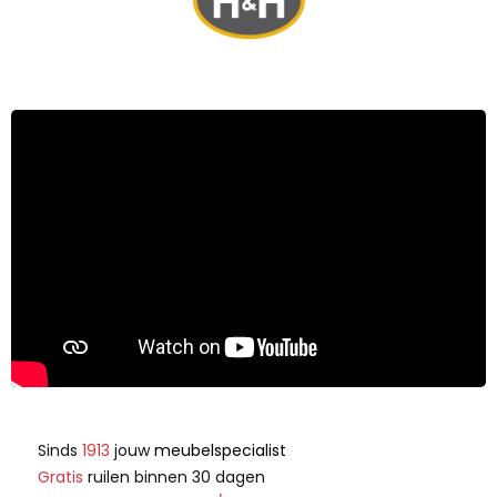
Sinds
1913
jouw
meubelspecialist
Gratis
ruilen binnen 30 dagen