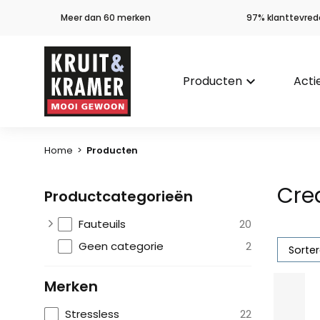
Meer dan 60 merken
97% klanttevred
Producten
keyboard_arrow_down
Acti
Home
>
Producten
Cr
Productcategorieën
Fauteuils
20
Geen categorie
2
Merken
Stressless
22