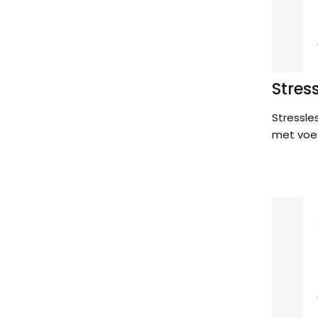
Stres
Stressle
met voe