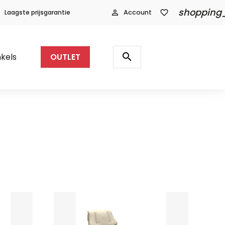
shopping
Laagste prijsgarantie
person_outline
Account
favorite_border
Producten
zoeken
search
kels
OUTLET