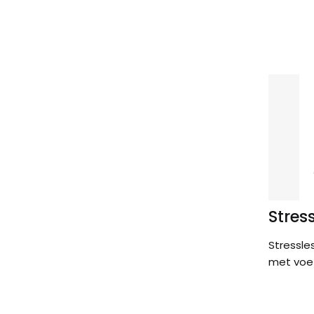
Stres
Stressle
met voe