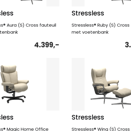
sless
Stressless
ss® Aura (S) Cross fauteuil
Stressless® Ruby (S) Cross 
tenbank
met voetenbank
4.399,-
3
sless
Stressless
ss® Magic Home Office
Stressless® Wing (S) Cross 