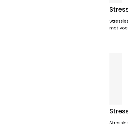
Stres
Stressle
met voe
Stres
Stressle