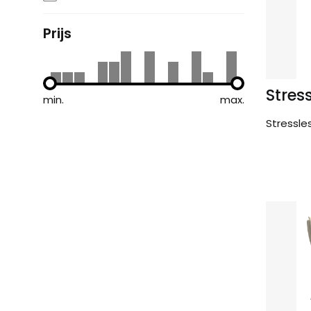
Prijs
Stres
min.
max.
Stressle