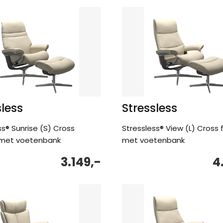
sless
Stressless
ss® Sunrise (S) Cross
Stressless® View (L) Cross 
l met voetenbank
met voetenbank
3.149,-
4