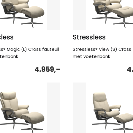
sless
Stressless
ss® Magic (L) Cross fauteuil
Stressless® View (S) Cross 
tenbank
met voetenbank
4.959,-
4