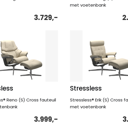
met voetenbank
3.729,-
2
sless
Stressless
ss® Reno (S) Cross fauteuil
Stressless® Erik (S) Cross fa
tenbank
met voetenbank
3.999,-
3