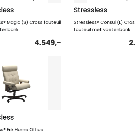
sless
Stressless
ss® Magic (S) Cross fauteuil
Stressless® Consul (L) Cros
tenbank
fauteuil met voetenbank
4.549,-
2
sless
ss® Erik Home Office