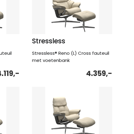
Stressless
uteuil
Stressless® Reno (L) Cross fauteuil
met voetenbank
.119,-
4.359,-