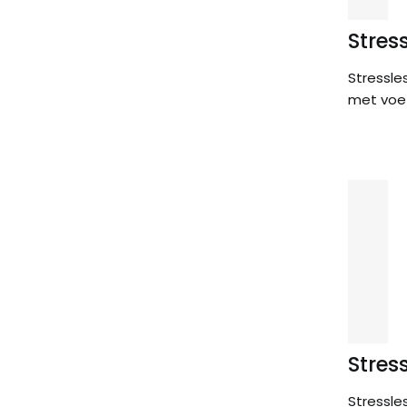
Stres
Stressle
met voe
Stres
Stressle