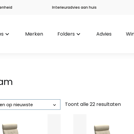
enheid
Interieuradvies aan huis
es
keyboard_arrow_down
Merken
Folders
keyboard_arrow_down
Advies
Win
eam
Toont alle 22 resultaten
Gesorteerd
op
nieuwste