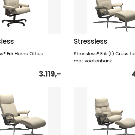
sless
Stressless
ss® Erik Home Office
Stressless® Erik (L) Cross fa
met voetenbank
3.119,-
4