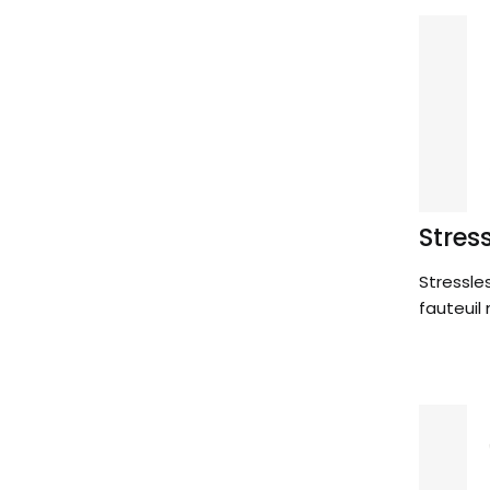
Stres
Stressle
fauteui