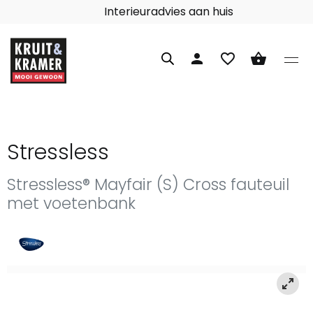
Interieuradvies aan huis
person
favorite_border
shopping_basket
Stressless
Stressless® Mayfair (S) Cross fauteuil
met voetenbank