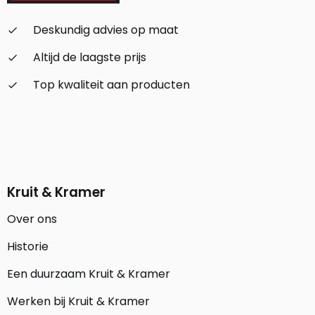
Deskundig advies op maat
check_small
Altijd de laagste prijs
check_small
Top kwaliteit aan producten
check_small
Kruit & Kramer
Over ons
Historie
Een duurzaam Kruit & Kramer
Werken bij Kruit & Kramer