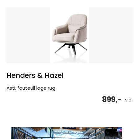
Henders & Hazel
Asti, fauteuil lage rug
899,-
v.a.