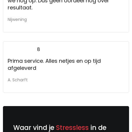
we nog op. Dus geen oordeel nog over
resultaat.
Nijwening
8
Prima service. Alles netjes en op tijd
afgeleverd
A. Scharft
Waar vind je
Stressless
in de