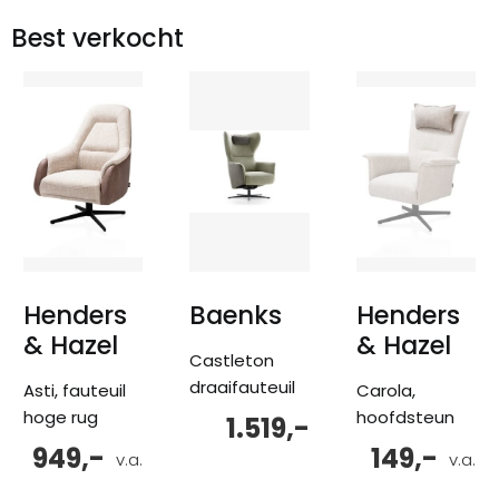
Best verkocht
Henders
Baenks
Henders
& Hazel
& Hazel
Castleton
draaifauteuil
Asti, fauteuil
Carola,
hoge rug
hoofdsteun
1.519,-
949,-
149,-
v.a.
v.a.