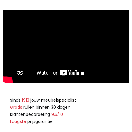
Sinds
1913
jouw
meubelspecialist
Gratis
ruilen binnen 30 dagen
Klantenbeoordeling
9.5/10
Laagste
prijsgarantie