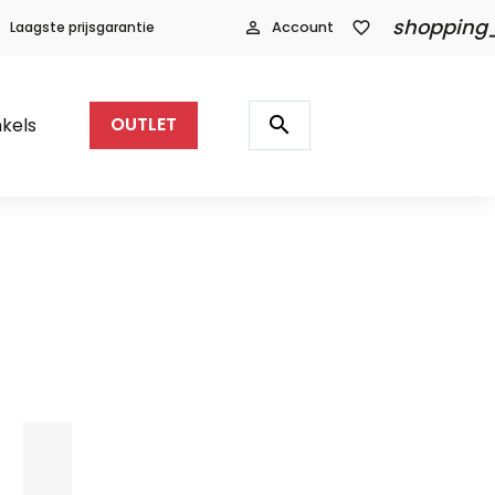
shopping
Laagste prijsgarantie
person_outline
Account
favorite_border
Producten
zoeken
search
kels
OUTLET