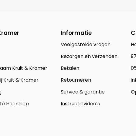
 Kramer
Informatie
C
Veelgestelde vragen
H
Bezorgen en verzenden
97
zaam Kruit & Kramer
Betalen
05
j Kruit & Kramer
Retourneren
in
g
Service & garantie
Op
fé Hoendiep
Instructievideo’s