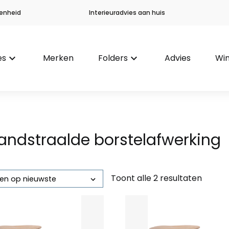
enheid
Interieuradvies aan huis
es
keyboard_arrow_down
Merken
Folders
keyboard_arrow_down
Advies
Win
andstraalde borstelafwerking
Toont alle 2 resultaten
Gesorteerd
op
nieuwste