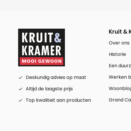
Kruit &
Over ons
Historie
Een duur
Werken bi
Deskundig advies op maat
check_small
Woonblo
Altijd de laagste prijs
check_small
Grand Ca
Top kwaliteit aan producten
check_small