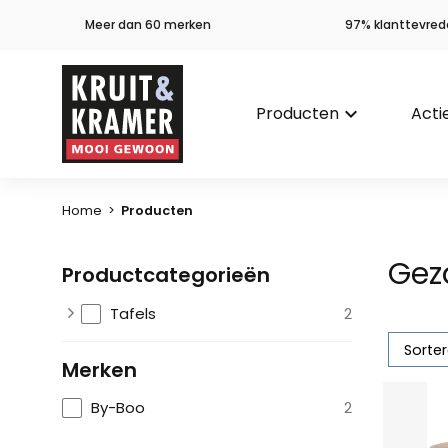
Meer dan 60 merken
97% klanttevred
Producten
keyboard_arrow_down
Acti
Home
>
Producten
Gez
Productcategorieën
Tafels
2
Merken
By-Boo
2