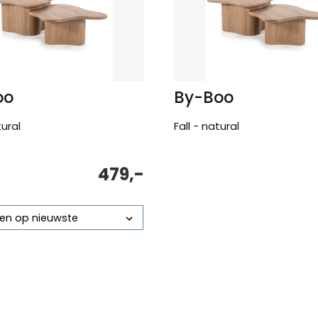
oo
By-Boo
tural
Fall - natural
479,-