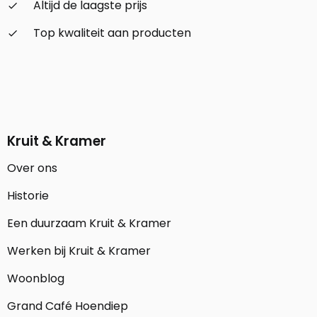
Altijd de laagste prijs
check_small
Top kwaliteit aan producten
check_small
Kruit & Kramer
Over ons
Historie
Een duurzaam Kruit & Kramer
Werken bij Kruit & Kramer
Woonblog
Grand Café Hoendiep