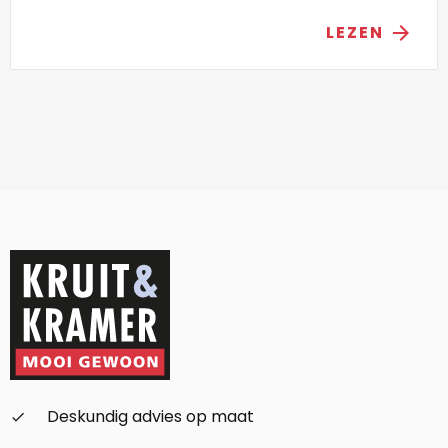
LEZEN
arrow_forward
Deskundig advies op maat
check_small