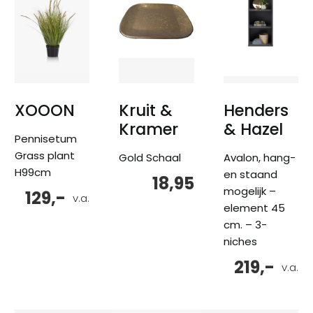
XOOON
Kruit &
Henders
Kramer
& Hazel
Pennisetum
Grass plant
Gold Schaal
Avalon, hang-
H99cm
en staand
18,95
mogelijk –
129,-
v.a.
element 45
cm. – 3-
niches
219,-
v.a.