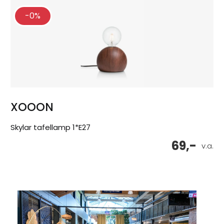
-0%
XOOON
Skylar tafellamp 1*E27
69,-
v.a.