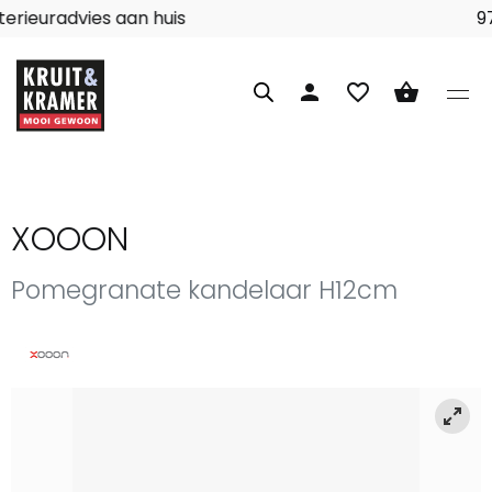
Interieuradvies aan huis
person
favorite_border
shopping_basket
XOOON
Pomegranate kandelaar H12cm