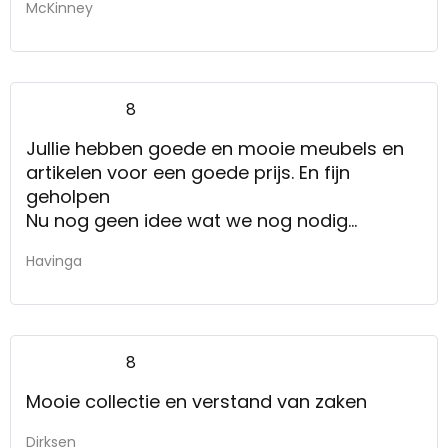
McKinney
8
Jullie hebben goede en mooie meubels en
artikelen voor een goede prijs. En fijn
geholpen
Nu nog geen idee wat we nog nodig
hebben. En ik weet niet hoe jullie ons nog
Havinga
beter zouden kunnen helpen
8
Mooie collectie en verstand van zaken
Dirksen