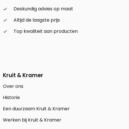
Deskundig advies op maat
check_small
Altijd de laagste prijs
check_small
Top kwaliteit aan producten
check_small
Kruit & Kramer
Over ons
Historie
Een duurzaam Kruit & Kramer
Werken bij Kruit & Kramer