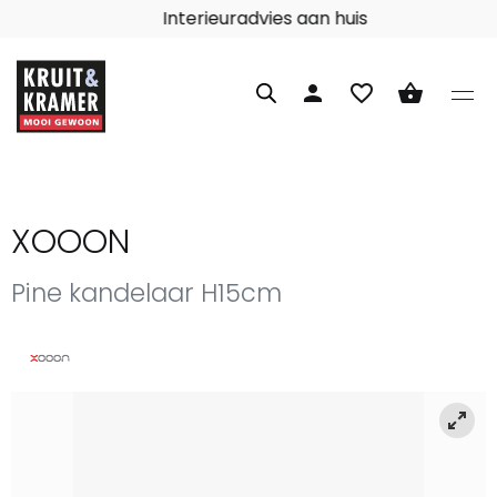
Interieuradvies aan huis
person
favorite_border
shopping_basket
XOOON
Pine kandelaar H15cm