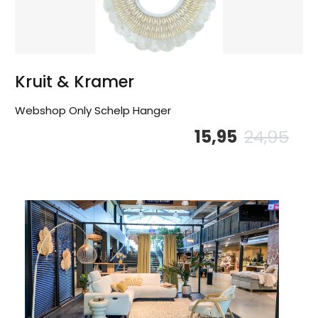
Kruit & Kramer
Webshop Only Schelp Hanger
15,95
24,95
Oor
Hu
pri
pri
wa
is:
24,
15,