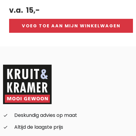
v.a.
15,-
VOEG TOE AAN MIJN WINKELWAGEN
Alternative:
Deskundig advies op maat
check_small
Altijd de laagste prijs
check_small