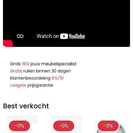
Sinds
1913
jouw
meubelspecialist
Gratis
ruilen binnen 30 dagen
Klantenbeoordeling
9.5/10
Laagste
prijsgarantie
Best verkocht
-0%
-0%
-0%