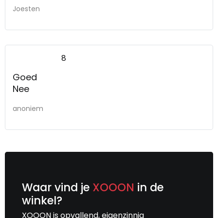
Joesten
8
Goed
Nee
anoniem
Waar vind je
XOOON
in de
winkel?
XOOON is opvallend, eigenzinnig