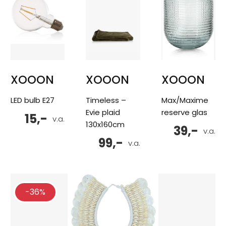
XOOON
XOOON
XOOON
LED bulb E27
Timeless –
Max/Maxime
Evie plaid
reserve glas
15,-
v.a.
130x160cm
39,-
v.a.
99,-
v.a.
-36%