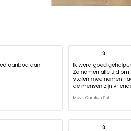
8
reed aanbod aan
Ik werd goed geholpen
Ze namen alle tijd om
stalen mee nemen naa
de mensen zijn vriende
hebben kennis van za
Mevr. Carolien Pol
8