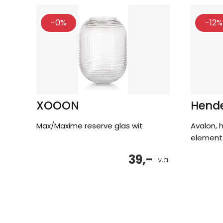
-0%
-12%
XOOON
Hende
Max/Maxime reserve glas wit
Avalon, 
element 
39,-
v.a.