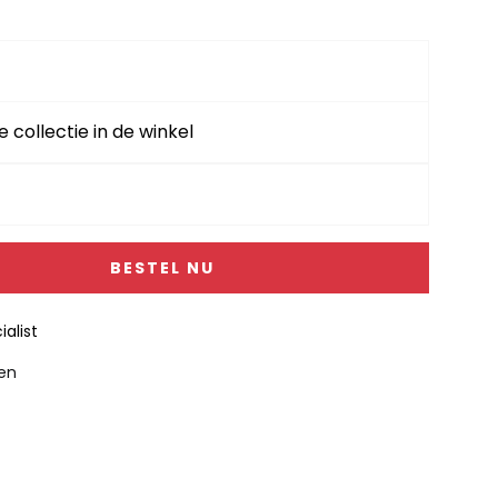
e collectie in de winkel
BESTEL NU
alist
gen