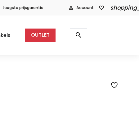
shopping
Laagste prijsgarantie
person_outline
Account
favorite_border
Producten
zoeken
search
kels
OUTLET
SFEERFOTO