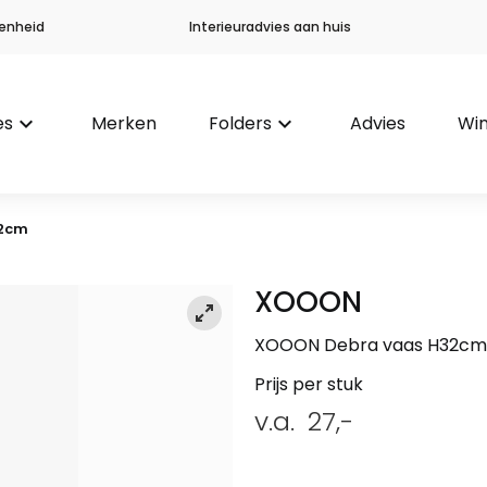
enheid
Interieuradvies aan huis
es
keyboard_arrow_down
Merken
Folders
keyboard_arrow_down
Advies
Win
32cm
XOOON
XOOON Debra vaas H32cm
Prijs per stuk
v.a.
27,-