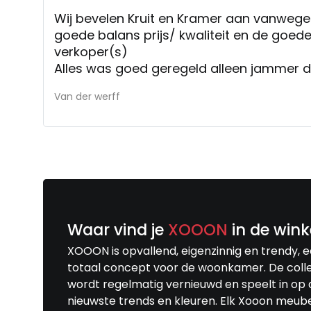
Wij bevelen Kruit en Kramer aan vanwege
goede balans prijs/ kwaliteit en de goed
verkoper(s)
Alles was goed geregeld alleen jammer 
systeem niet werkte waardoor niet opti
Van der werff
gegeven. Maar dit is voor ons geen reden
komen.
Waar vind je
XOOON
in de wink
XOOON is opvallend, eigenzinnig en trendy, 
totaal concept voor de woonkamer. De colle
wordt regelmatig vernieuwd en speelt in op 
nieuwste trends en kleuren. Elk Xooon meub