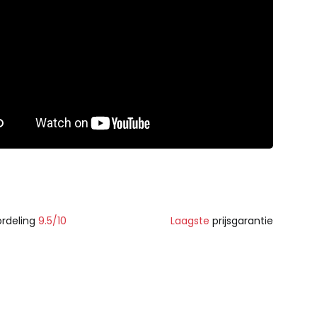
rdeling
9.5/10
Laagste
prijsgarantie