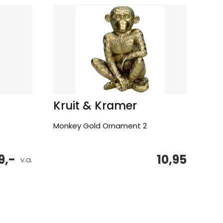
Kruit & Kramer
Monkey Gold Ornament 2
9,-
10,95
v.a.