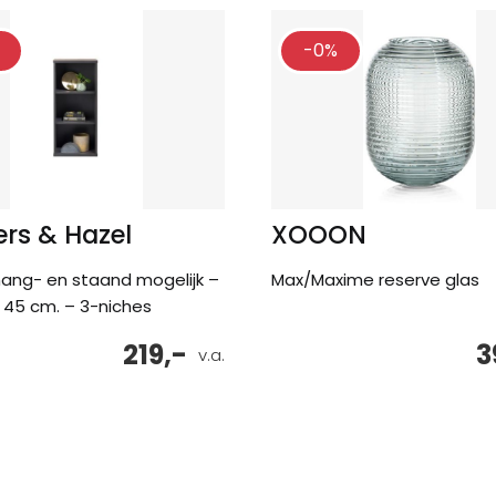
-0%
rs & Hazel
XOOON
hang- en staand mogelijk –
Max/Maxime reserve glas
45 cm. – 3-niches
219,-
3
v.a.