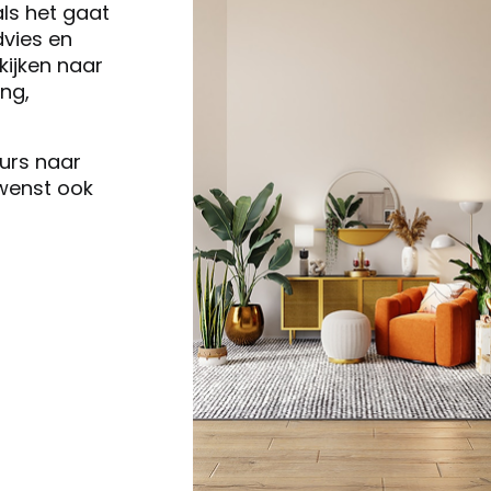
als het gaat
vies en
ijken naar
ng,
eurs naar
 wenst ook