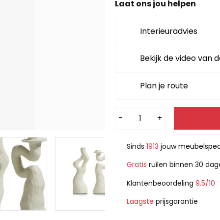
Laat ons jou helpen
Interieuradvies
Bekijk de video van d
Plan je route
Alternative:
-
+
Sinds
1913
jouw
meubelspeci
Gratis
ruilen binnen 30 da
Klantenbeoordeling
9.5/10
Laagste
prijsgarantie