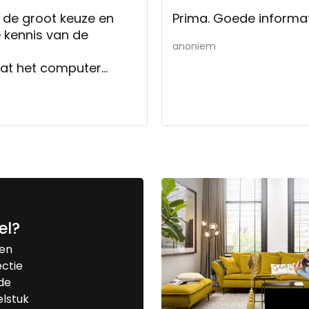
 de groot keuze en
Prima. Goede informat
e kennis van de
anoniem
dat het computer
maal beeld kon worden
 niet weer terug te
el?
een
ctie
de
elstuk