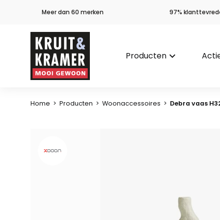
Meer dan 60 merken
97% klanttevred
Producten
keyboard_arrow_down
Acti
Home
>
Producten
>
Woonaccessoires
>
Debra vaas H