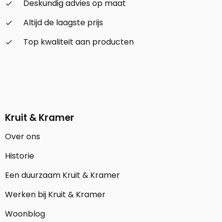
Deskundig advies op maat
check_small
Altijd de laagste prijs
check_small
Top kwaliteit aan producten
check_small
Kruit & Kramer
Over ons
Historie
Een duurzaam Kruit & Kramer
Werken bij Kruit & Kramer
Woonblog