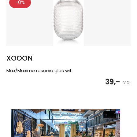
-0%
XOOON
Max/Maxime reserve glas wit
39,-
v.a.