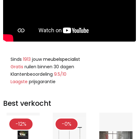
Sinds
1913
jouw
meubelspecialist
Gratis
ruilen binnen 30 dagen
Klantenbeoordeling
9.5/10
Laagste
prijsgarantie
Best verkocht
-12%
-0%