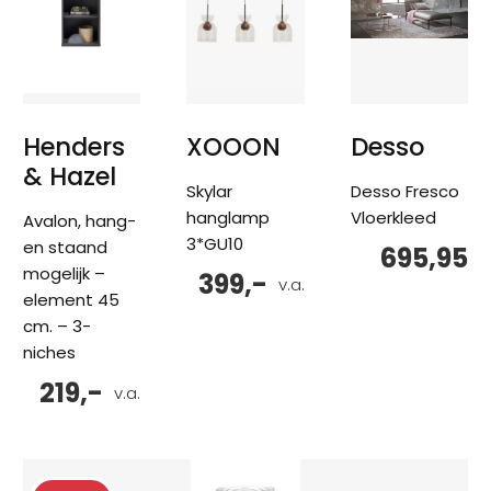
Henders
XOOON
Desso
& Hazel
Skylar
Desso Fresco
hanglamp
Vloerkleed
Avalon, hang-
3*GU10
en staand
695,95
mogelijk –
399,-
v.a.
element 45
cm. – 3-
niches
219,-
v.a.