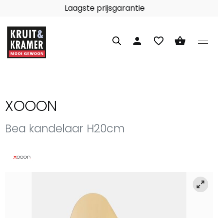
Laagste prijsgarantie
person
favorite_border
shopping_basket
XOOON
Bea kandelaar H20cm