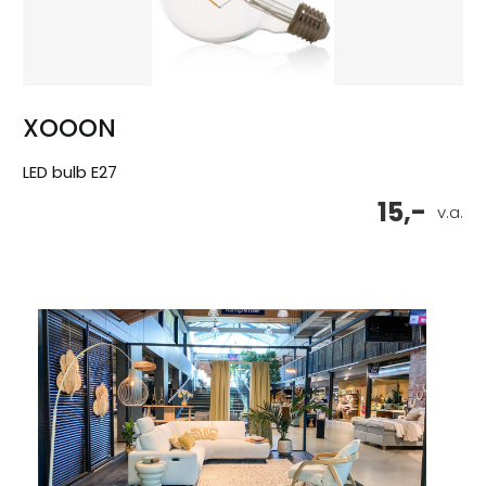
XOOON
LED bulb E27
15,-
v.a.