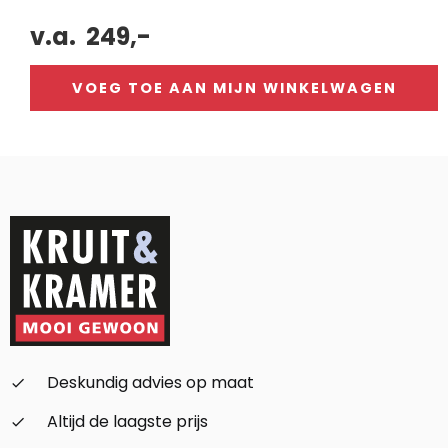
v.a.
249,-
VOEG TOE AAN MIJN WINKELWAGEN
Alternative:
Deskundig advies op maat
check_small
Altijd de laagste prijs
check_small