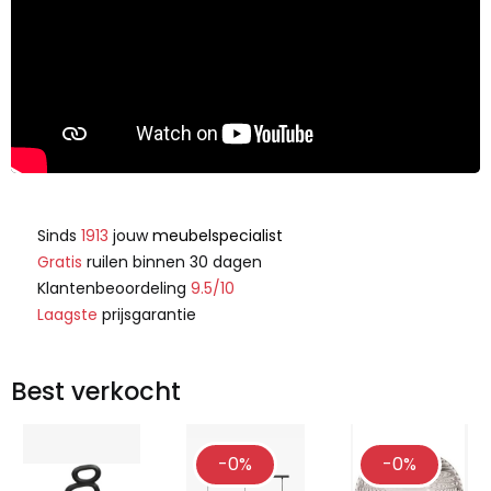
Sinds
1913
jouw
meubelspecialist
Gratis
ruilen binnen 30 dagen
Klantenbeoordeling
9.5/10
Laagste
prijsgarantie
Best verkocht
-0%
-0%