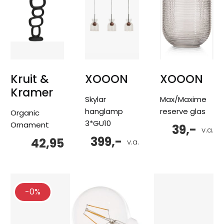
Kruit &
XOOON
XOOON
Kramer
Skylar
Max/Maxime
hanglamp
reserve glas
Organic
3*GU10
Ornament
39,-
v.a.
399,-
42,95
v.a.
-0%