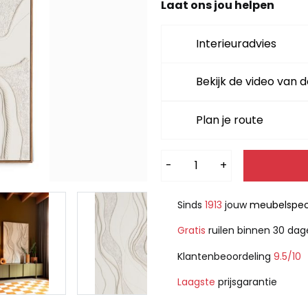
Laat ons jou helpen
Interieuradvies
Bekijk de video van d
Plan je route
Alternative:
-
+
Sinds
1913
jouw
meubelspeci
Gratis
ruilen binnen 30 da
Klantenbeoordeling
9.5/10
Laagste
prijsgarantie