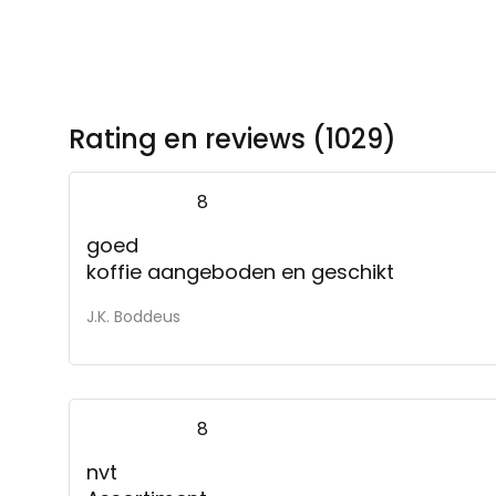
Rating en reviews (1029)
8
goed
koffie aangeboden en geschikt
J.K. Boddeus
8
nvt