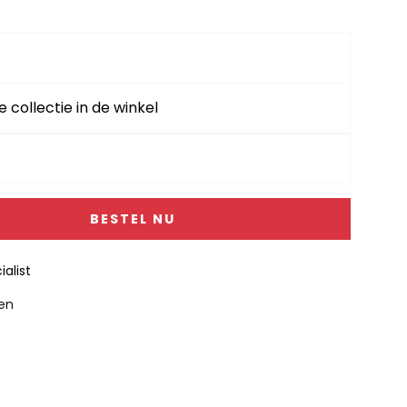
e collectie in de winkel
BESTEL NU
alist
gen