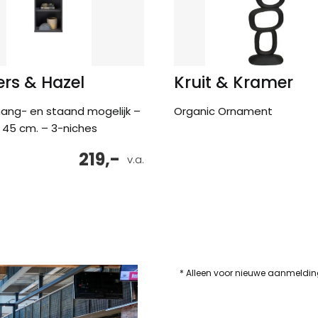
rs & Hazel
Kruit & Kramer
hang- en staand mogelijk –
Organic Ornament
45 cm. – 3-niches
219,-
v.a.
* Alleen voor nieuwe aanmeldi