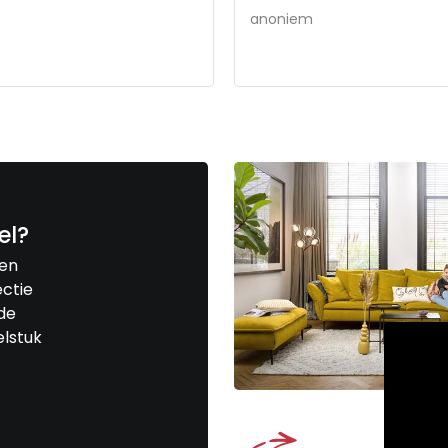
anoniem
el?
een
ctie
de
elstuk