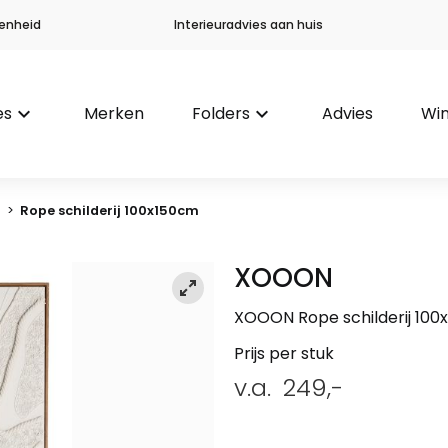
enheid
Interieuradvies aan huis
es
keyboard_arrow_down
Merken
Folders
keyboard_arrow_down
Advies
Win
e
>
Rope schilderij 100x150cm
XOOON
XOOON Rope schilderij 100
Prijs per stuk
v.a.
249,-