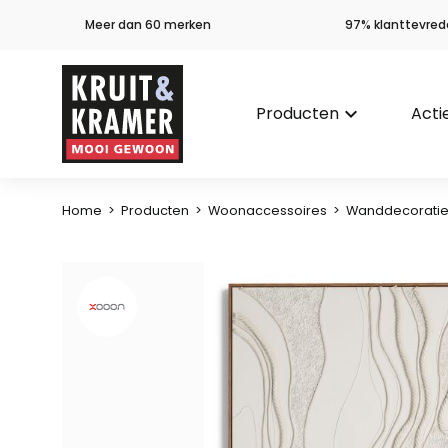
Meer dan 60 merken
97% klanttevred
Producten
keyboard_arrow_down
Acti
Home
>
Producten
>
Woonaccessoires
>
Wanddecorati