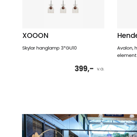
XOOON
Hende
Skylar hanglamp 3*GU10
Avalon, 
element 
399,-
v.a.