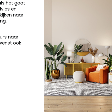
als het gaat
vies en
ijken naar
ng,
eurs naar
 wenst ook