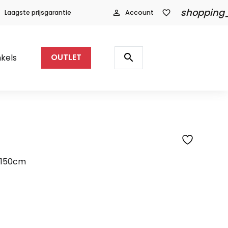
shopping
Laagste prijsgarantie
person_outline
Account
favorite_border
Producten
zoeken
search
kels
OUTLET
SFEERFOTO
x150cm