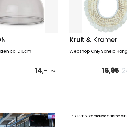
ON
Kruit & Kramer
lazen bol D10cm
Webshop Only Schelp Han
14,-
15,95
2
v.a.
* Alleen voor nieuwe aanmeldi