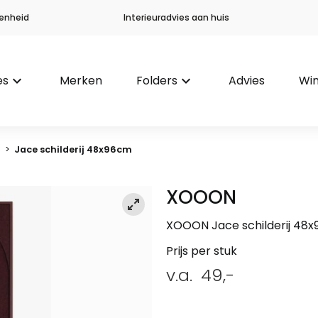
enheid
Interieuradvies aan huis
es
keyboard_arrow_down
Merken
Folders
keyboard_arrow_down
Advies
Win
e
>
Jace schilderij 48x96cm
XOOON
XOOON Jace schilderij 48
Prijs per stuk
v.a.
49,-