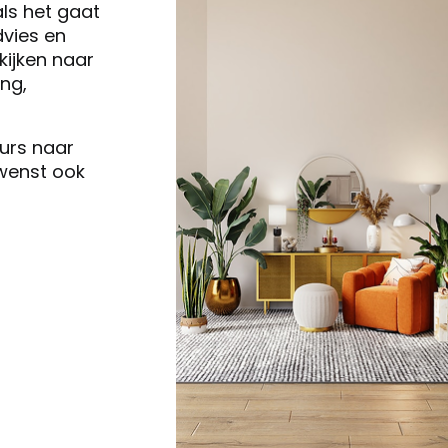
als het gaat
vies en
ijken naar
ng,
eurs naar
 wenst ook