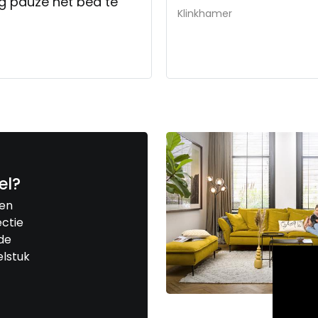
g pauze het bed te
Klinkhamer
el?
een
ctie
de
elstuk