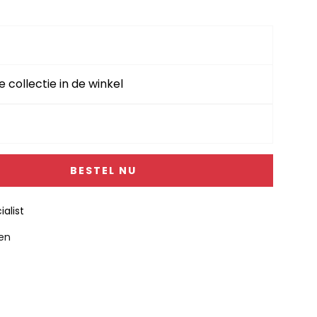
e collectie in de winkel
BESTEL NU
alist
gen