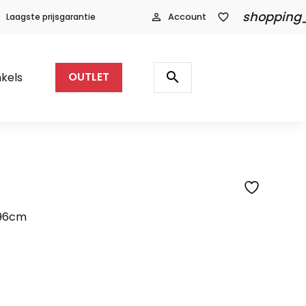
shopping
Laagste prijsgarantie
person_outline
Account
favorite_border
Producten
zoeken
search
kels
OUTLET
SFEERFOTO
x96cm