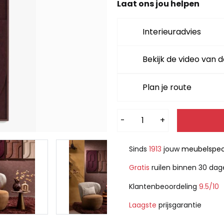
Laat ons jou helpen
Interieuradvies
Bekijk de video van d
Plan je route
Alternative:
-
+
Sinds
1913
jouw
meubelspeci
Gratis
ruilen binnen 30 da
Klantenbeoordeling
9.5/10
Laagste
prijsgarantie