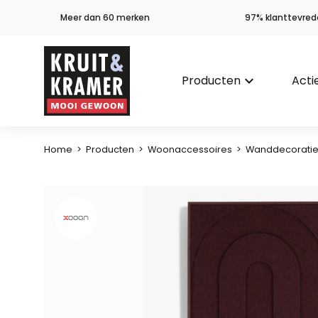
Meer dan 60 merken
97% klanttevred
Producten
keyboard_arrow_down
Acti
Home
>
Producten
>
Woonaccessoires
>
Wanddecorati