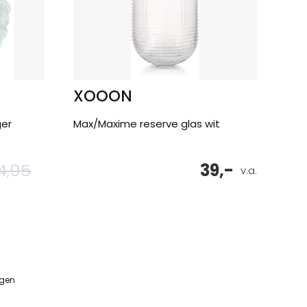
XOOON
ger
Max/Maxime reserve glas wit
4,95
39,-
Oorspronkelijke
Huidige
v.a.
prijs
prijs
was:
is:
24,95.
15,95.
ngen