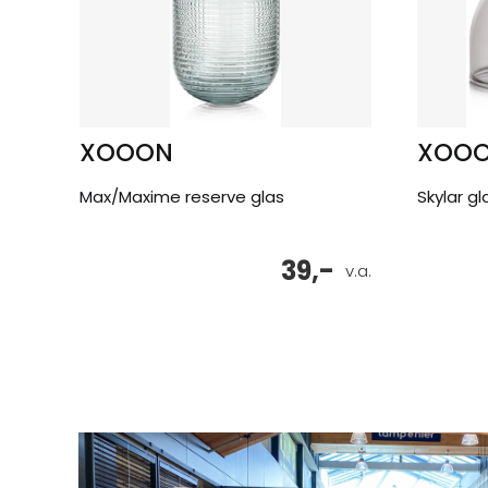
XOOON
XOO
Max/Maxime reserve glas
Skylar g
39,-
v.a.