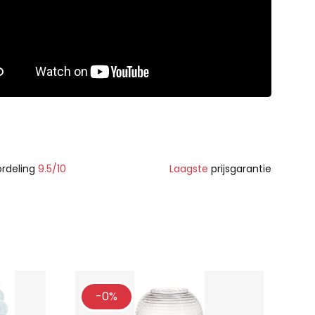
rdeling
9.5/10
Laagste
prijsgarantie
-0%