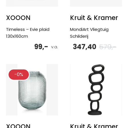
XOOON
Kruit & Kramer
Timeless – Evie plaid
MondiArt Vliegtuig
130x160cm
Schilderij
99,-
347,40
579,-
Oor
Hu
v.a.
pri
pri
wa
is:
579
347
-0%
XOOON
Kruit & Kramer