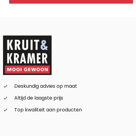
Alternative:
Deskundig advies op maat
check_small
Altijd de laagste prijs
check_small
Top kwaliteit aan producten
check_small