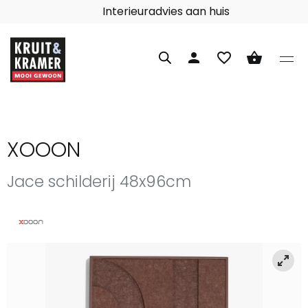
Interieuradvies aan huis
person
favorite_border
shopping_basket
XOOON
Jace schilderij 48x96cm