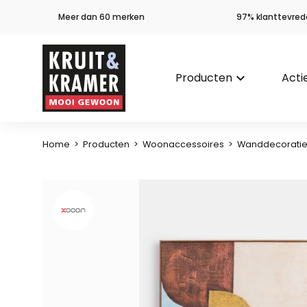
Meer dan 60 merken
97% klanttevred
Producten
keyboard_arrow_down
Acti
Home
>
Producten
>
Woonaccessoires
>
Wanddecorati