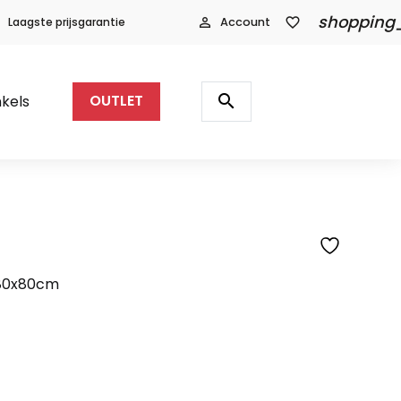
shopping
Laagste prijsgarantie
person_outline
Account
favorite_border
Producten
zoeken
search
kels
OUTLET
SFEERFOTO
 80x80cm