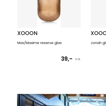
XOOON
XOO
Max/Maxime reserve glas
Jonah g
39,-
v.a.