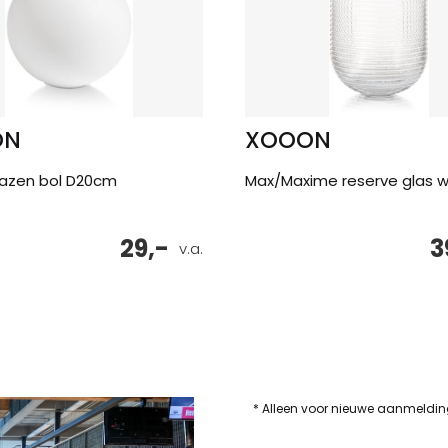
ON
XOOON
lazen bol D20cm
Max/Maxime reserve glas w
29,-
3
v.a.
* Alleen voor nieuwe aanmeldi