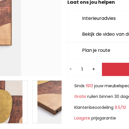
Laat ons jou helpen
Interieuradvies
Bekijk de video van d
Plan je route
Alternative:
-
+
Sinds
1913
jouw
meubelspeci
Gratis
ruilen binnen 30 da
Klantenbeoordeling
9.5/10
Laagste
prijsgarantie