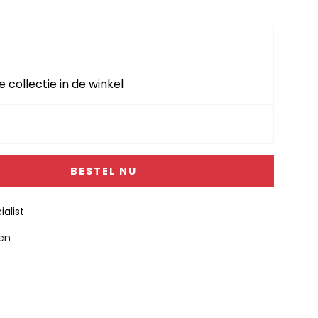
e collectie in de winkel
BESTEL NU
alist
gen