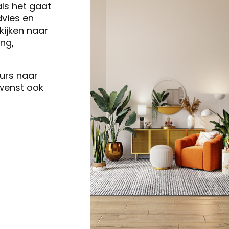
als het gaat
vies en
ijken naar
ng,
eurs naar
 wenst ook