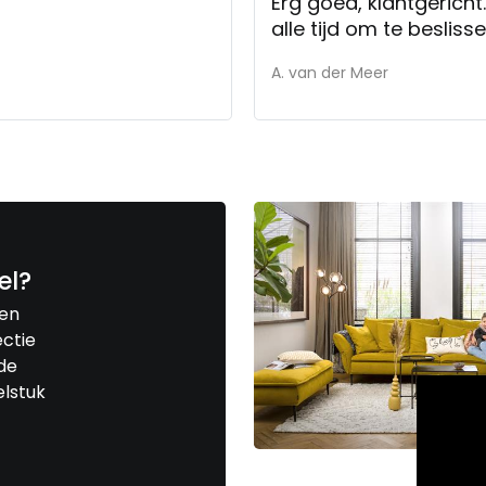
Erg goed, klantgericht
alle tijd om te besliss
A. van der Meer
el?
een
ctie
de
elstuk