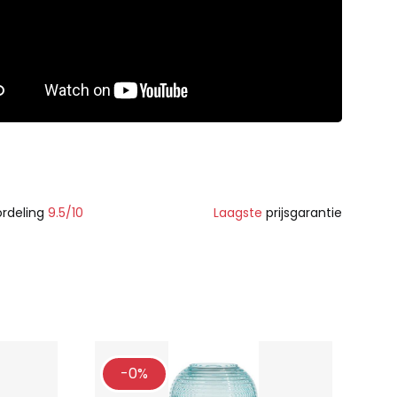
rdeling
9.5/10
Laagste
prijsgarantie
-0%