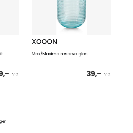
XOOON
it
Max/Maxime reserve glas
9,-
39,-
v.a.
v.a.
ngen