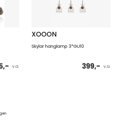
XOOON
Skylar hanglamp 3*GU10
5,-
399,-
v.a.
v.a.
ngen