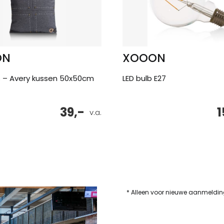
ON
XOOON
s – Avery kussen 50x50cm
LED bulb E27
39,-
1
e
v.a.
* Alleen voor nieuwe aanmeldi