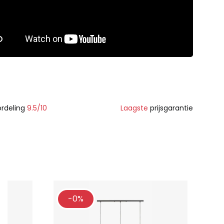
rdeling
9.5/10
Laagste
prijsgarantie
-0%