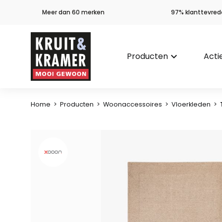
Meer dan 60 merken
97% klanttevred
Producten
keyboard_arrow_down
Acti
Home
>
Producten
>
Woonaccessoires
>
Vloerkleden
>