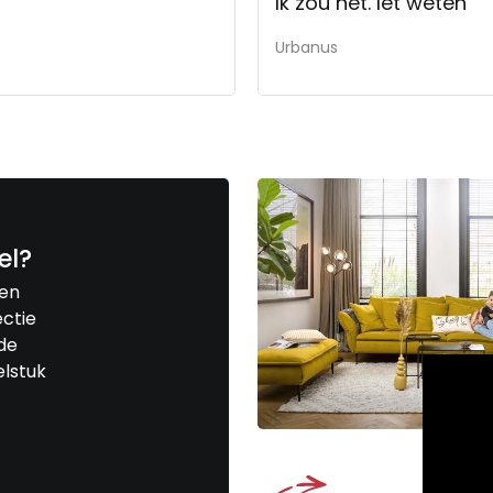
Ik zou het. Iet weten
Urbanus
el?
een
ctie
de
elstuk