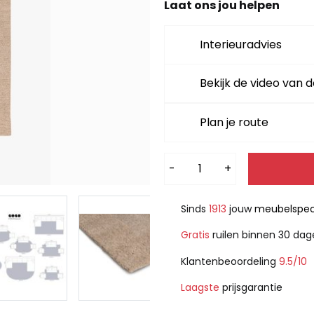
Laat ons jou helpen
Interieuradvies
Bekijk de video van d
Plan je route
Alternative:
-
+
Sinds
1913
jouw
meubelspeci
Gratis
ruilen binnen 30 da
Klantenbeoordeling
9.5/10
Laagste
prijsgarantie