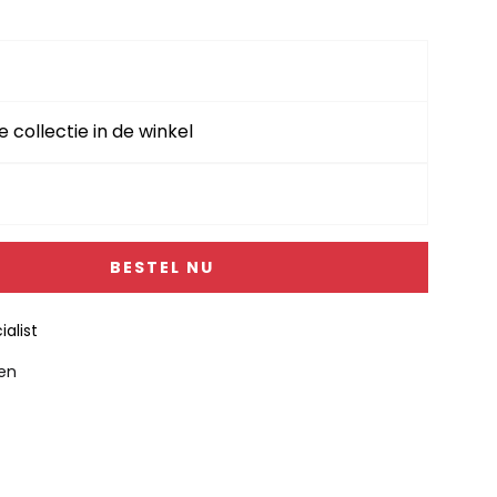
e collectie in de winkel
BESTEL NU
alist
gen