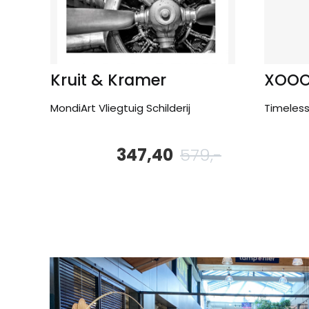
Kruit & Kramer
XOO
MondiArt Vliegtuig Schilderij
Timeles
347,40
579,-
Oorspronkelijk
Huidige
prijs
prijs
was:
is:
579,-.
347,40.