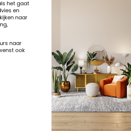
als het gaat
vies en
ijken naar
ng,
eurs naar
 wenst ook