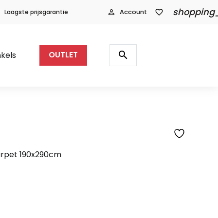
shopping
Laagste prijsgarantie
person_outline
Account
favorite_border
Producten
zoeken
search
kels
OUTLET
SFEERFOTO
arpet 190x290cm