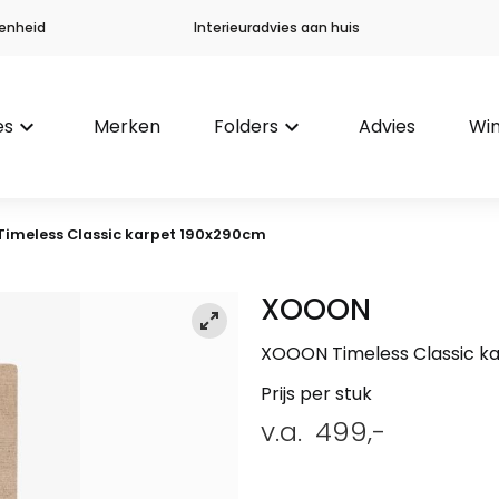
enheid
Interieuradvies aan huis
es
keyboard_arrow_down
Merken
Folders
keyboard_arrow_down
Advies
Win
Timeless Classic karpet 190x290cm
XOOON
XOOON Timeless Classic k
Prijs per stuk
v.a.
499,-