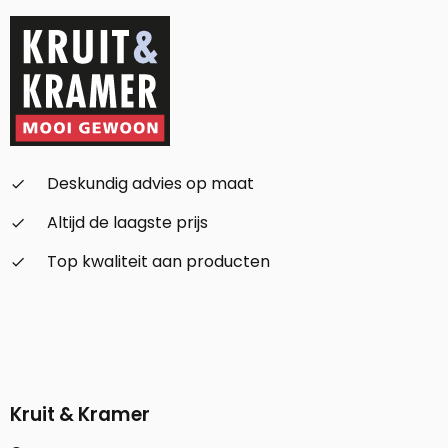
Deskundig advies op maat
check_small
Altijd de laagste prijs
check_small
Top kwaliteit aan producten
check_small
Kruit & Kramer