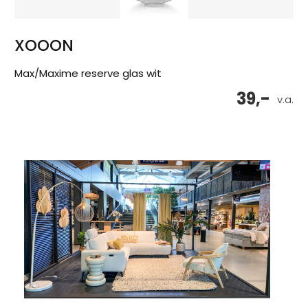
XOOON
Max/Maxime reserve glas wit
39,-
v.a.