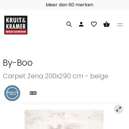
97% klanttevredenheid
person
favorite_border
shopping_basket
By-Boo
Carpet Zena 200x290 cm - beige
WEBSITE
ONLY