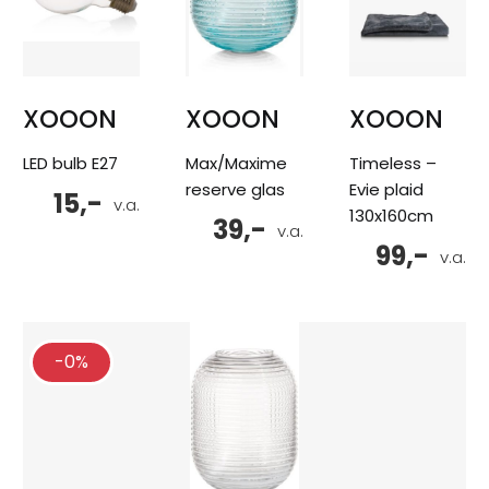
XOOON
XOOON
XOOON
LED bulb E27
Max/Maxime
Timeless –
reserve glas
Evie plaid
15,-
v.a.
130x160cm
39,-
v.a.
99,-
v.a.
-0%