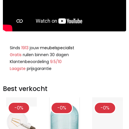
Sinds
1913
jouw
meubelspecialist
Gratis
ruilen binnen 30 dagen
Klantenbeoordeling
9.5/10
Laagste
prijsgarantie
Best verkocht
-0%
-0%
-0%