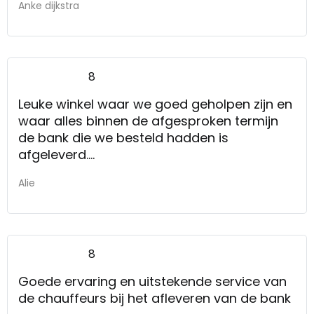
Anke dijkstra
8
Leuke winkel waar we goed geholpen zijn en
waar alles binnen de afgesproken termijn
de bank die we besteld hadden is
afgeleverd.
goede service goed advies denkt met de
Alie
klant mee
8
Goede ervaring en uitstekende service van
de chauffeurs bij het afleveren van de bank