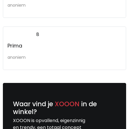
anoniem
8
Prima
anoniem
Waar vind je
XOOON
in de
winkel?
XOOON is opvallend, eigenzinnig
en trendy, een totaal concept