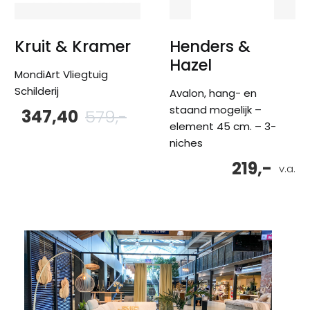
Kruit & Kramer
Henders &
Hazel
MondiArt Vliegtuig
Schilderij
Avalon, hang- en
staand mogelijk –
347,40
579,-
Oorspronkelijke
Huidige
prijs
prijs
element 45 cm. – 3-
was:
is:
niches
579,-.
347,40.
219,-
v.a.