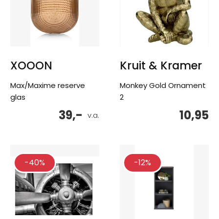
XOOON
Kruit & Kramer
Max/Maxime reserve
Monkey Gold Ornament
glas
2
39,-
10,95
v.a.
-40%
-12%