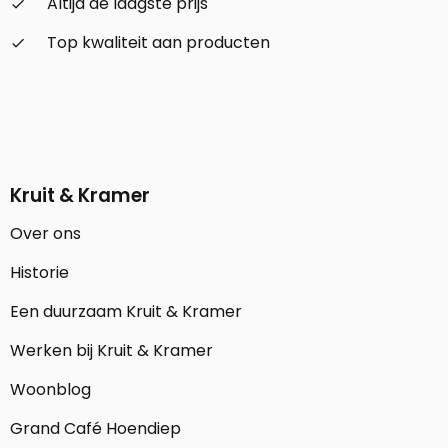
Altijd de laagste prijs
check_small
Top kwaliteit aan producten
check_small
Kruit & Kramer
Over ons
Historie
Een duurzaam Kruit & Kramer
Werken bij Kruit & Kramer
Woonblog
Grand Café Hoendiep