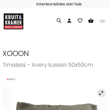
Interieuradvies aan huis
person
favorite_border
shopping_basket
XOOON
Timeless - Avery kussen 50x50cm