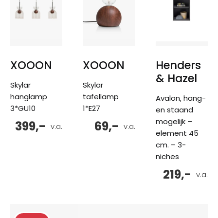
XOOON
XOOON
Henders
& Hazel
Skylar
Skylar
hanglamp
tafellamp
Avalon, hang-
3*GU10
1*E27
en staand
mogelijk –
399,-
69,-
v.a.
v.a.
element 45
cm. – 3-
niches
219,-
v.a.