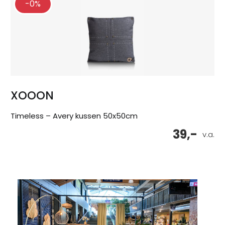
-0%
XOOON
Timeless – Avery kussen 50x50cm
39,-
v.a.