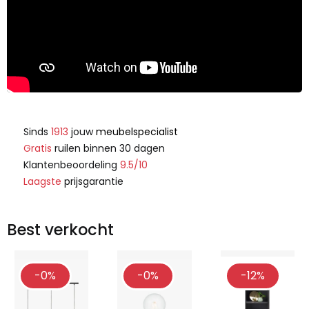
Sinds
1913
jouw
meubelspecialist
Gratis
ruilen binnen 30 dagen
Klantenbeoordeling
9.5/10
Laagste
prijsgarantie
Best verkocht
-0%
-0%
-12%