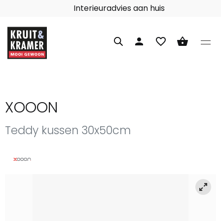
Interieuradvies aan huis
person
favorite_border
shopping_basket
XOOON
Teddy kussen 30x50cm