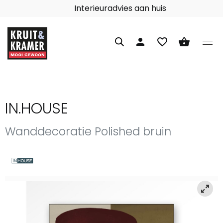
Interieuradvies aan huis
person
favorite_border
shopping_basket
IN.HOUSE
Wanddecoratie Polished bruin