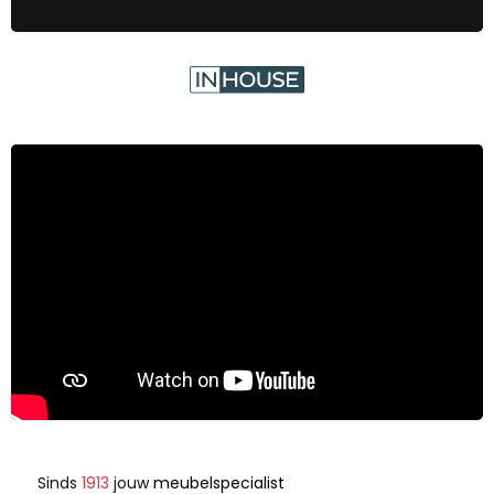
Sinds
1913
jouw
meubelspecialist