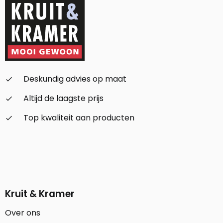
Deskundig advies op maat
check_small
Altijd de laagste prijs
check_small
Top kwaliteit aan producten
check_small
Kruit & Kramer
Over ons