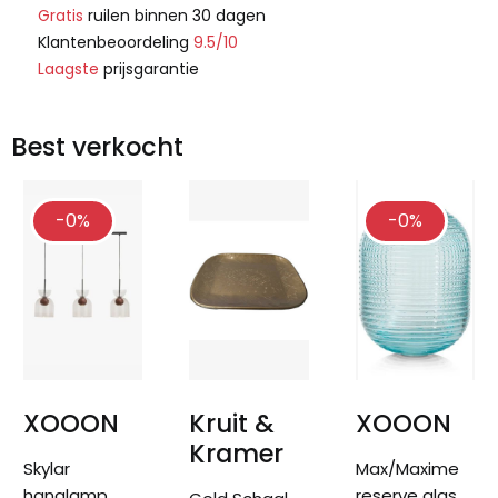
Gratis
ruilen binnen 30 dagen
Klantenbeoordeling
9.5/10
Laagste
prijsgarantie
Best verkocht
-0%
-0%
XOOON
Kruit &
XOOON
Kramer
Skylar
Max/Maxime
hanglamp
reserve glas