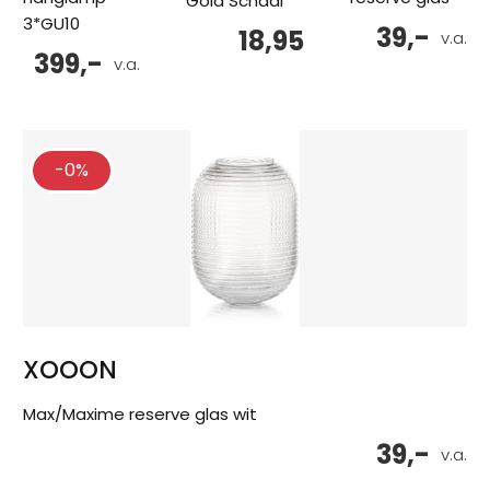
Gold Schaal
3*GU10
39,-
18,95
v.a.
399,-
v.a.
-0%
XOOON
Max/Maxime reserve glas wit
39,-
v.a.