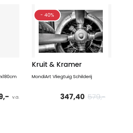
- 40%
Kruit & Kramer
20x180cm
MondiArt Vliegtuig Schilderij
9,-
347,40
579,-
Oorspronke
Huidige
v.a.
prijs
prijs
was:
is:
579,-.
347,40.