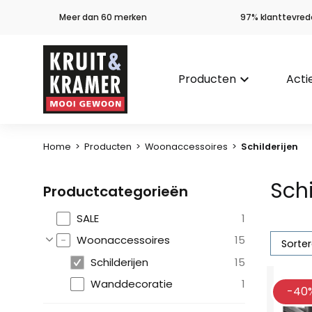
Meer dan 60 merken
97% klanttevred
Producten
keyboard_arrow_down
Acti
Home
>
Producten
>
Woonaccessoires
>
Schilderijen
Schi
Productcategorieën
SALE
1
Woonaccessoires
15
Schilderijen
15
Wanddecoratie
1
-40