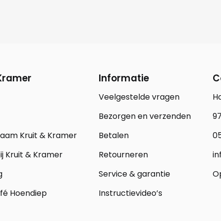
 Kramer
Informatie
C
Veelgestelde vragen
H
Bezorgen en verzenden
97
zaam Kruit & Kramer
Betalen
05
j Kruit & Kramer
Retourneren
in
g
Service & garantie
Op
fé Hoendiep
Instructievideo’s