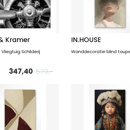
 & Kramer
IN.HOUSE
Vliegtuig Schilderij
Wanddecoratie blind taup
347,40
579,-
Oorspronkelijke
Huidige
prijs
prijs
was:
is:
579,-.
347,40.