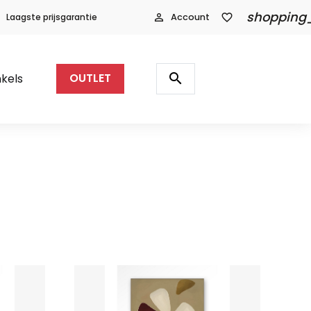
shopping
Laagste prijsgarantie
person_outline
Account
favorite_border
Producten
zoeken
search
kels
OUTLET