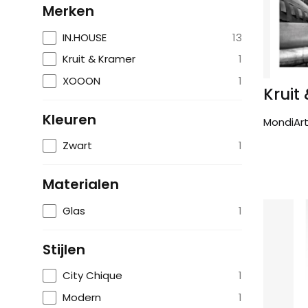
Merken
IN.HOUSE
13
Kruit & Kramer
1
XOOON
1
Kruit
Kleuren
MondiArt 
Zwart
1
Materialen
Glas
1
Stijlen
City Chique
1
Modern
1