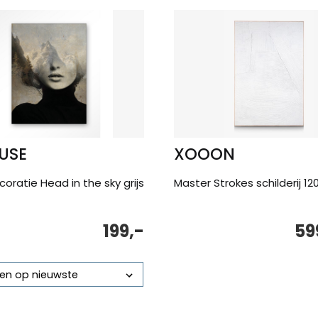
USE
XOOON
ratie Head in the sky grijs
Master Strokes schilderij 1
199,-
59