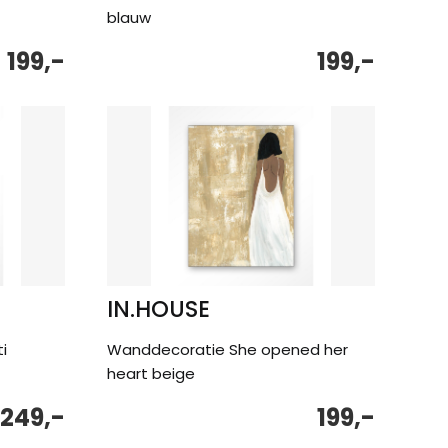
blauw
199,-
199,-
IN.HOUSE
i
Wanddecoratie She opened her
heart beige
249,-
199,-