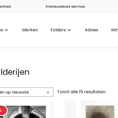
enheid
Interieuradvies aan huis
es
keyboard_arrow_down
Merken
Folders
keyboard_arrow_down
Advies
Win
lderijen
Toont alle 15 resultaten
Gesorteerd
op
nieuwste
%