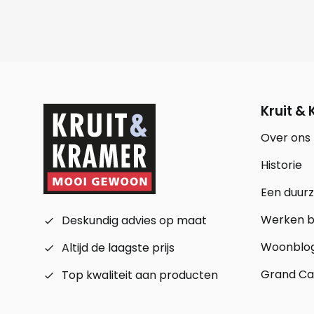
Kruit &
Over ons
Historie
Een duur
Werken bi
Deskundig advies op maat
check_small
Woonblo
Altijd de laagste prijs
check_small
Grand Ca
Top kwaliteit aan producten
check_small