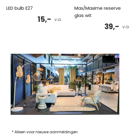
LED bulb E27
Max/Maxime reserve
glas wit
15,-
v.a.
39,-
v.a.
* Alleen voor nieuwe aanmeldingen