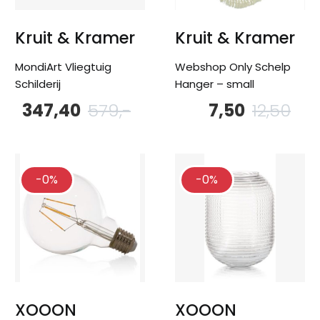
Kruit & Kramer
Kruit & Kramer
MondiArt Vliegtuig
Webshop Only Schelp
Schilderij
Hanger – small
347,40
579,-
7,50
12,50
Oorspronkelijke
Huidige
Oor
Hu
prijs
prijs
pri
pri
was:
is:
wa
is:
579,-.
347,40.
12,
7,5
-0%
-0%
XOOON
XOOON