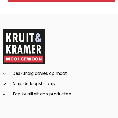
Alternative:
Deskundig advies op maat
check_small
Altijd de laagste prijs
check_small
Top kwaliteit aan producten
check_small