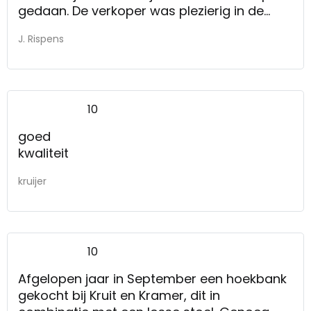
gedaan. De verkoper was plezierig in de
omgang. Ook de aflevering van dit artikel is
J. Rispens
goed verlopen.
Hebben wij niet zozeer een mening over.
10
goed
kwaliteit
kruijer
10
Afgelopen jaar in September een hoekbank
gekocht bij Kruit en Kramer, dit in