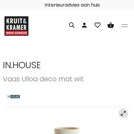
Interieuradvies aan huis
person
favorite_border
shopping_basket
IN.HOUSE
Vaas Ulloa deco mat wit