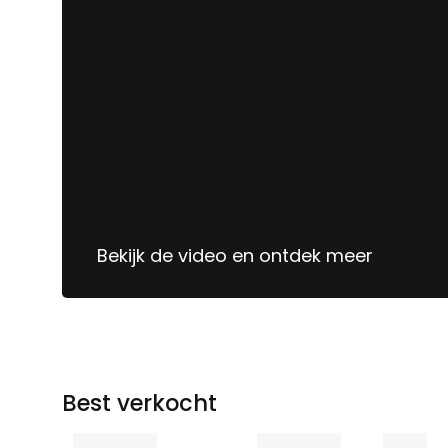
Bekijk de video en ontdek meer
Sinds
1913
jouw
meubelspecialist
Best verkocht