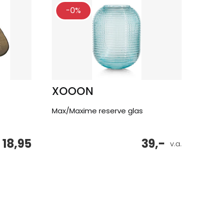
-0%
XOOON
Max/Maxime reserve glas
18,95
39,-
v.a.