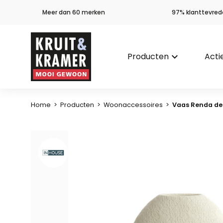
Meer dan 60 merken
97% klanttevred
Producten
keyboard_arrow_down
Acti
Home
>
Producten
>
Woonaccessoires
>
Vaas Renda de