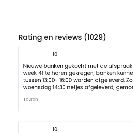
Rating en reviews (1029)
10
Nieuwe banken gekocht met de afspraak 
week 41 te horen gekregen, banken kun
tussen 13:00- 16:00 worden afgeleverd. Z
woensdag 14:30 netjes afgeleverd, gemo
netjes opgeruimd en meegenomen. Bedank
Tauran
Klasse service!
Nvt
10