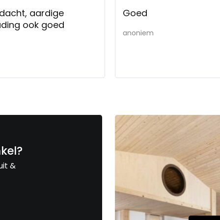
edacht, aardige
Goed
ouding ook goed
anoniem
nkel?
uit &