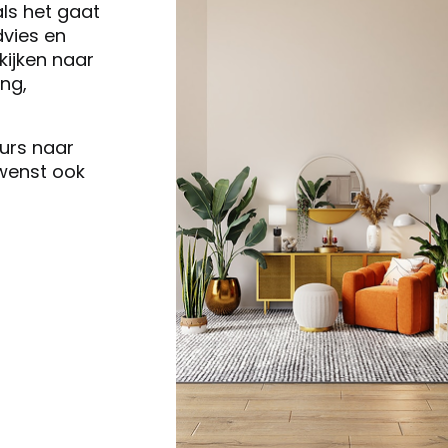
als het gaat
vies en
ijken naar
ng,
eurs naar
 wenst ook