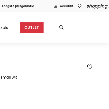
shopping
Laagste prijsgarantie
person_outline
Account
favorite_border
Producten
zoeken
search
kels
OUTLET
small wit