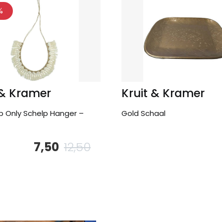
%
 & Kramer
Kruit & Kramer
 Only Schelp Hanger –
Gold Schaal
7,50
12,50
Oorspronkelijke
Huidige
prijs
prijs
was:
is:
12,50.
7,50.