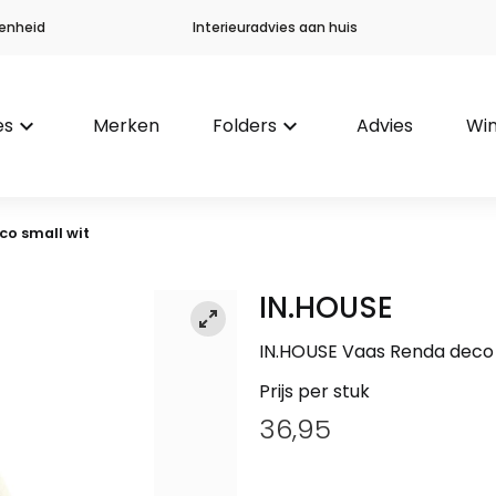
enheid
Interieuradvies aan huis
es
keyboard_arrow_down
Merken
Folders
keyboard_arrow_down
Advies
Win
co small wit
IN.HOUSE
IN.HOUSE Vaas Renda deco 
Prijs per stuk
36,95