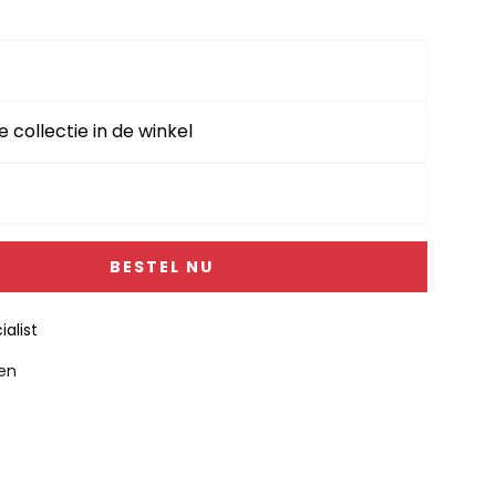
e collectie in de winkel
BESTEL NU
alist
gen