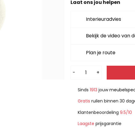
Laat ons jou helpen
Interieuradvies
Bekijk de video van d
Plan je route
Alternative:
-
+
Sinds
1913
jouw
meubelspeci
Gratis
ruilen binnen 30 da
Klantenbeoordeling
9.5/10
Laagste
prijsgarantie