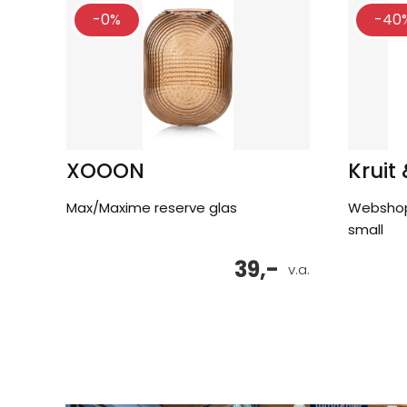
-0%
-40
XOOON
Kruit
Max/Maxime reserve glas
Webshop
small
39,-
v.a.