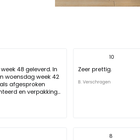
10
week 48 geleverd. In
Zeer prettig.
nen woensdag week 42
B. Verschragen
oals afgesproken
nteerd en verpakking
t Kruit en Kramer.
8