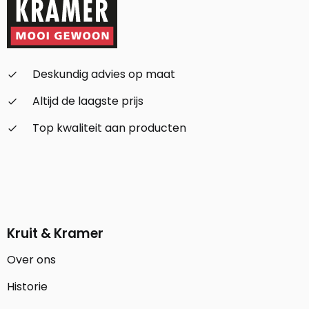
Deskundig advies op maat
check_small
Altijd de laagste prijs
check_small
Top kwaliteit aan producten
check_small
Kruit & Kramer
Over ons
Historie