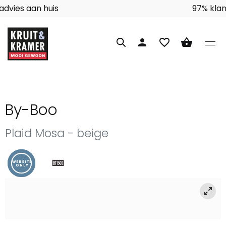
Interieuradvies aan huis
person
favorite_border
shopping_basket
By-Boo
Plaid Mosa - beige
WEBSITE
ONLY