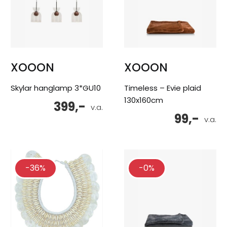
XOOON
XOOON
Skylar hanglamp 3*GU10
Timeless – Evie plaid
130x160cm
399,-
v.a.
99,-
v.a.
-36%
-0%