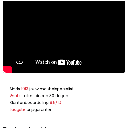
Sinds
1913
jouw
meubelspecialist
Gratis
ruilen binnen 30 dagen
Klantenbeoordeling
9.5/10
Laagste
prijsgarantie