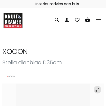
Interieuradvies aan huis
person
favorite_border
shopping_basket
XOOON
Stella dienblad D35cm