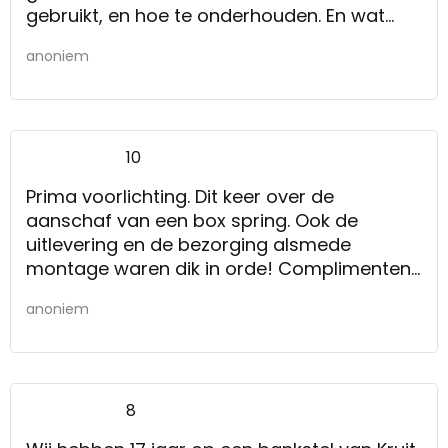
gebruikt, en hoe te onderhouden. En wat
mooi was, alles binnen de afgesproken
anoniem
termijn geleverd. Prima meubelzaak om een
binnen te gaan.
Veel aandacht voor de klant. Prima zaak
10
Prima voorlichting. Dit keer over de
aanschaf van een box spring. Ook de
uitlevering en de bezorging alsmede
montage waren dik in orde! Complimenten.
Zie bovenstaand
anoniem
8