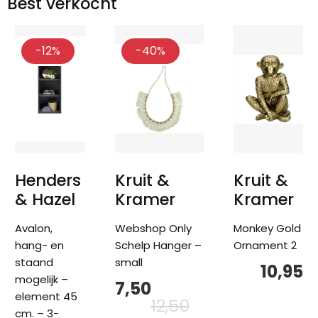
Best verkocht
-12%
-40%
Henders
Kruit &
Kruit &
& Hazel
Kramer
Kramer
Avalon,
Webshop Only
Monkey Gold
hang- en
Schelp Hanger –
Ornament 2
staand
small
10,95
mogelijk –
7,50
Oorspronkelijke
Huidige
prijs
prijs
element 45
12,50
was:
is:
cm. – 3-
12,50.
7,50.