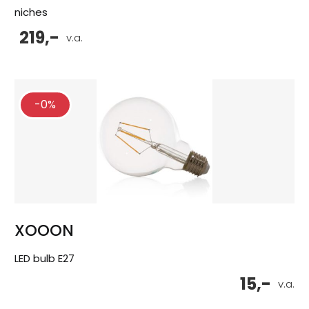
niches
219,-
v.a.
-0%
XOOON
LED bulb E27
15,-
v.a.