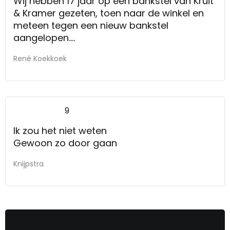
Wij hebben 17 jaar op een bankstel van Kruit
& Kramer gezeten, toen naar de winkel en
meteen tegen een nieuw bankstel
aangelopen.
De verkoper was goed geinformeerd.
René Koekkoek
9
Ik zou het niet weten
Gewoon zo door gaan
Knijpstra