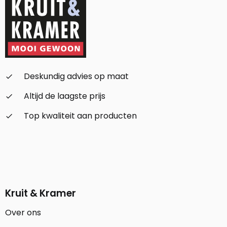
Deskundig advies op maat
check_small
Altijd de laagste prijs
check_small
Top kwaliteit aan producten
check_small
Kruit & Kramer
Over ons