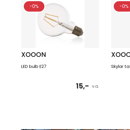
-0%
-0%
XOOON
XOO
LED bulb E27
Skylar t
15,-
v.a.