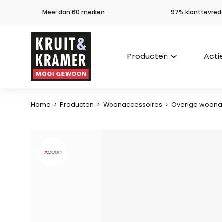
Meer dan 60 merken
97% klanttevred
Producten
keyboard_arrow_down
Acti
Home
>
Producten
>
Woonaccessoires
>
Overige woona