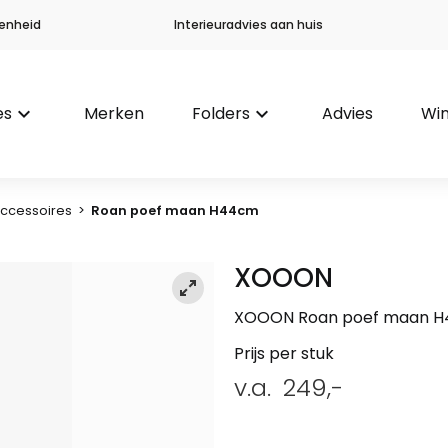
enheid
Interieuradvies aan huis
es
keyboard_arrow_down
Merken
Folders
keyboard_arrow_down
Advies
Win
ccessoires
>
Roan poef maan H44cm
XOOON
XOOON Roan poef maan 
Prijs per stuk
v.a.
249,-