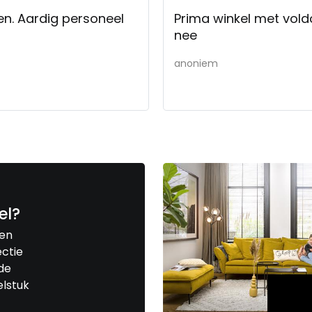
en. Aardig personeel
Prima winkel met vold
nee
anoniem
el?
een
ctie
de
elstuk