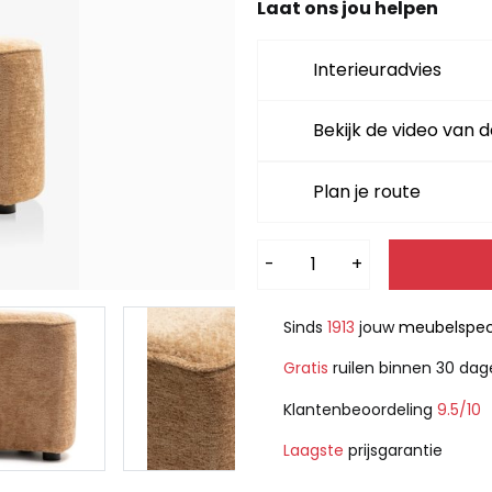
Laat ons jou helpen
Interieuradvies
Bekijk de video van d
Plan je route
Alternative:
-
+
Sinds
1913
jouw
meubelspeci
Gratis
ruilen binnen 30 da
Klantenbeoordeling
9.5/10
Laagste
prijsgarantie