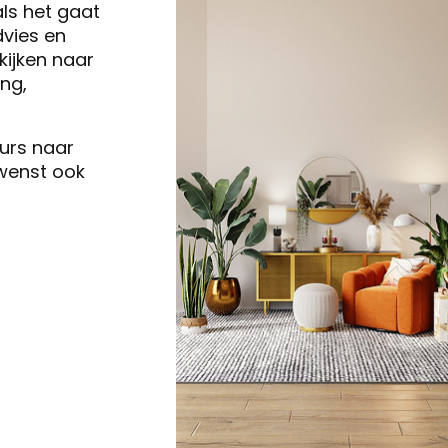
als het gaat
vies en
ijken naar
ng,
eurs naar
 wenst ook