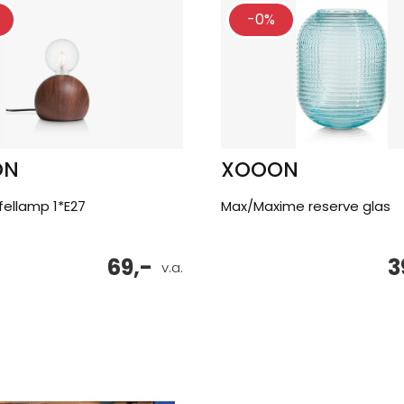
-0%
ON
XOOON
afellamp 1*E27
Max/Maxime reserve glas
69,-
3
v.a.