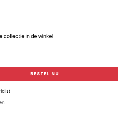
e collectie in de winkel
BESTEL NU
alist
gen