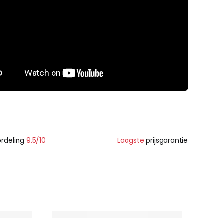
rdeling
9.5/10
Laagste
prijsgarantie