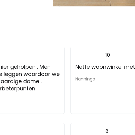
10
nier geholpen . Men
Nette
 te leggen waardoor we
Nanninga
 aardige dame .
verbeterpunten
8