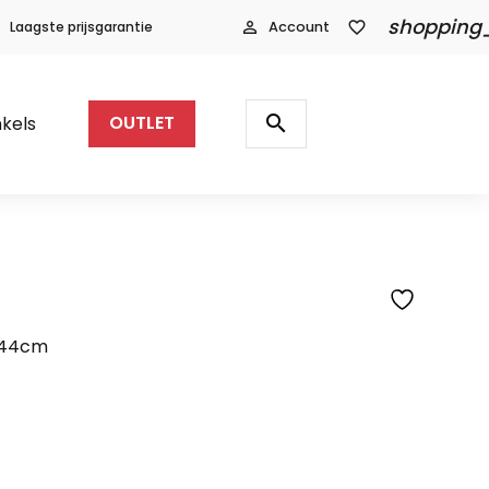
shopping
Laagste prijsgarantie
person_outline
Account
favorite_border
Producten
zoeken
search
kels
OUTLET
SFEERFOTO
H44cm