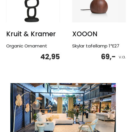
Kruit & Kramer
XOOON
Organic Ornament
Skylar tafellamp 1*E27
42,95
69,-
v.a.