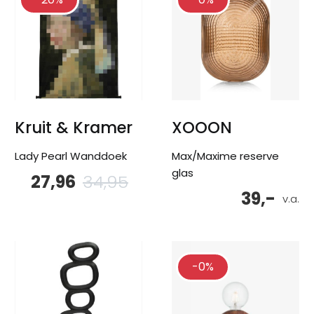
Kruit & Kramer
XOOON
Lady Pearl Wanddoek
Max/Maxime reserve
glas
27,96
34,95
Oorspronkelijke
Huidige
prijs
prijs
39,-
v.a.
was:
is:
34,95.
27,96.
-0%