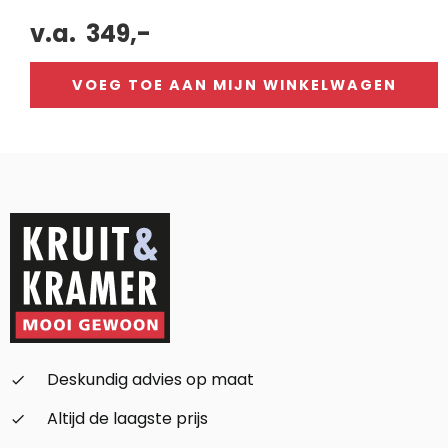
v.a.
349,-
VOEG TOE AAN MIJN WINKELWAGEN
Alternative:
Deskundig advies op maat
check_small
Altijd de laagste prijs
check_small