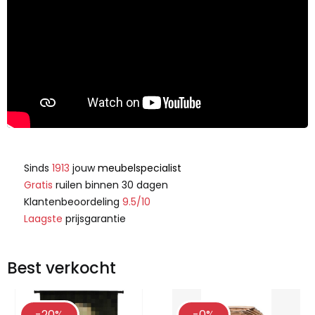
Sinds
1913
jouw
meubelspecialist
Gratis
ruilen binnen 30 dagen
Klantenbeoordeling
9.5/10
Laagste
prijsgarantie
Best verkocht
-20%
-0%