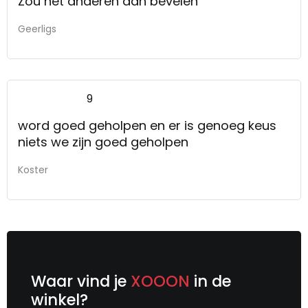
Zou het anderen aan bevelen
Geerligs
9
word goed geholpen en er is genoeg keus
niets we zijn goed geholpen
Koster
Waar vind je
XOOON
in de
winkel?