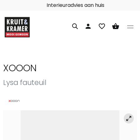
Interieuradvies aan huis
person
favorite_border
shopping_basket
XOOON
Lysa fauteuil