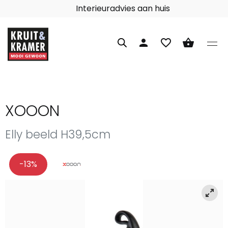
Interieuradvies aan huis
person
favorite_border
shopping_basket
XOOON
Elly beeld H39,5cm
-13%