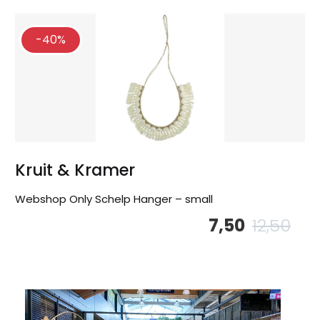
-40%
Kruit & Kramer
Webshop Only Schelp Hanger – small
7,50
12,50
Oor
Hu
pri
pri
wa
is:
12,
7,5