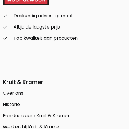
Deskundig advies op maat
check_small
Altijd de laagste prijs
check_small
Top kwaliteit aan producten
check_small
Kruit & Kramer
Over ons
Historie
Een duurzaam Kruit & Kramer
Werken bij Kruit & Kramer