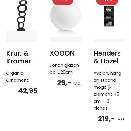
Kruit &
XOOON
Henders
Kramer
& Hazel
Jonah glazen
bol D20cm
Organic
Avalon, hang-
Ornament
en staand
29,-
v.a.
mogelijk –
42,95
element 45
cm. – 3-
niches
219,-
v.a.