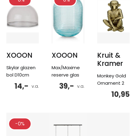
XOOON
XOOON
Kruit &
Kramer
Skylar glazen
Max/Maxime
bol D10cm
reserve glas
Monkey Gold
Ornament 2
14,-
39,-
v.a.
v.a.
10,95
-0%