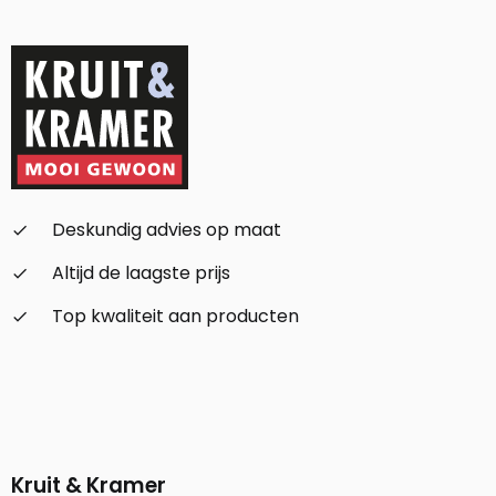
Deskundig advies op maat
check_small
Altijd de laagste prijs
check_small
Top kwaliteit aan producten
check_small
Kruit & Kramer