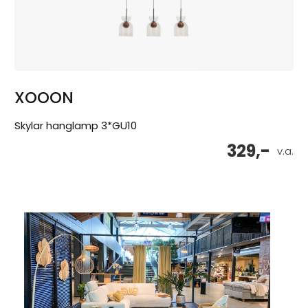
XOOON
Skylar hanglamp 3*GU10
329,-
v.a.