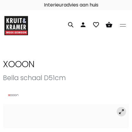
Interieuradvies aan huis
person
favorite_border
shopping_basket
XOOON
Bella schaal D51cm