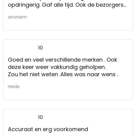
opdringerig. Gaf alle tijd. Ook de bezorgers
waren prima mensen. Voorzichtig met de
anoniem
meubels, samen alles goed nagekeken,
viltjes onder de pootjes.
Kwaliteitsproducten.
10
Goed en veel verschillende merken . Ook
deze keer weer vakkundig geholpen.
Zou het niet weten .Alles was naar wens .
Heide
10
Accuraat en erg voorkomend