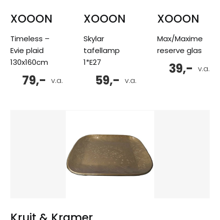
XOOON
XOOON
XOOON
Timeless –
Skylar
Max/Maxime
Evie plaid
tafellamp
reserve glas
130x160cm
1*E27
39,-
v.a.
79,-
59,-
v.a.
v.a.
Kruit & Kramer