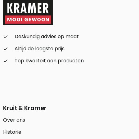
Deskundig advies op maat
check_small
Altijd de laagste prijs
check_small
Top kwaliteit aan producten
check_small
Kruit & Kramer
Over ons
Historie