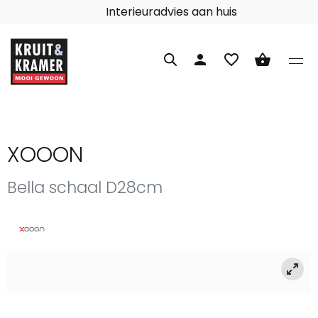
Interieuradvies aan huis
person
favorite_border
shopping_basket
XOOON
Bella schaal D28cm