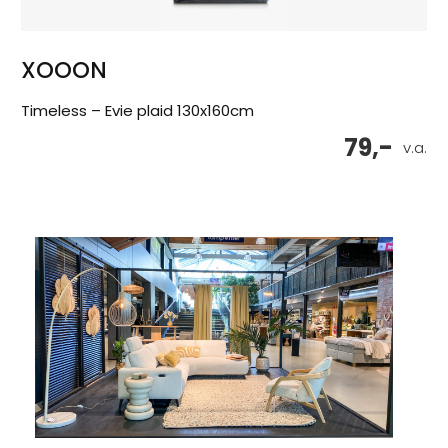
XOOON
Timeless – Evie plaid 130x160cm
79,-
v.a.