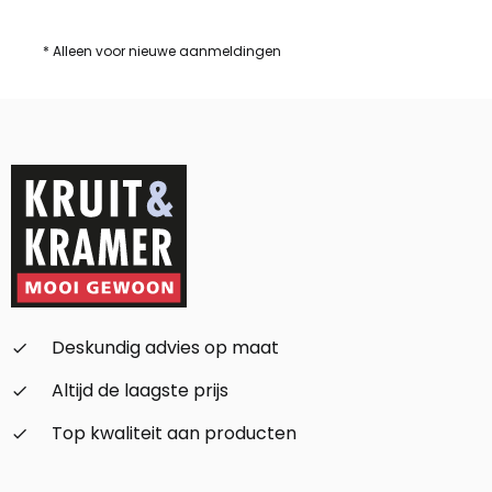
* Alleen voor nieuwe aanmeldingen
Deskundig advies op maat
check_small
Altijd de laagste prijs
check_small
Top kwaliteit aan producten
check_small