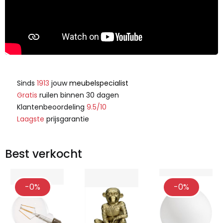
Sinds
1913
jouw
meubelspecialist
Gratis
ruilen binnen 30 dagen
Klantenbeoordeling
9.5/10
Laagste
prijsgarantie
Best verkocht
-0%
-0%