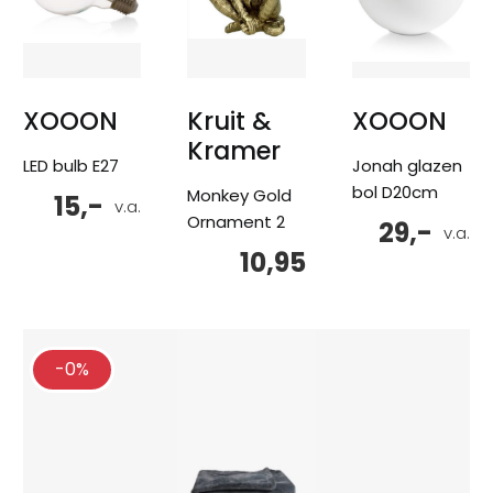
XOOON
Kruit &
XOOON
Kramer
LED bulb E27
Jonah glazen
bol D20cm
Monkey Gold
15,-
v.a.
Ornament 2
29,-
v.a.
10,95
-0%