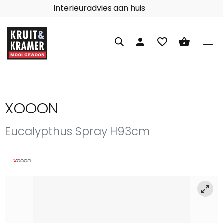
Interieuradvies aan huis
person
favorite_border
shopping_basket
XOOON
Eucalypthus Spray H93cm