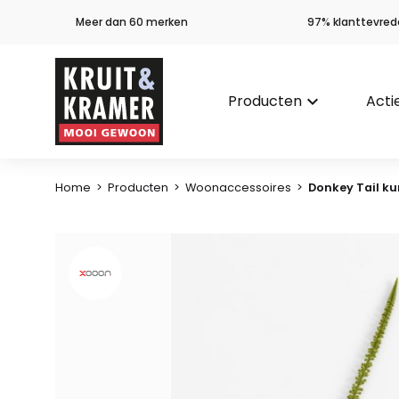
Meer dan 60 merken
97% klanttevred
Producten
keyboard_arrow_down
Acti
Home
>
Producten
>
Woonaccessoires
>
Donkey Tail k