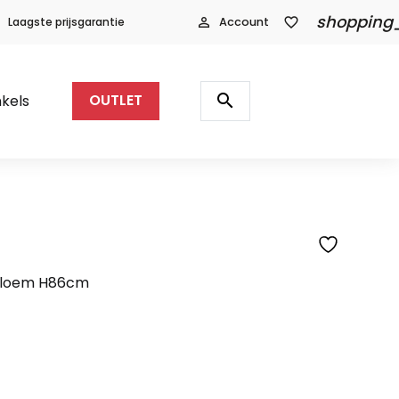
shopping
Laagste prijsgarantie
person_outline
Account
favorite_border
Producten
zoeken
search
kels
OUTLET
bloem H86cm