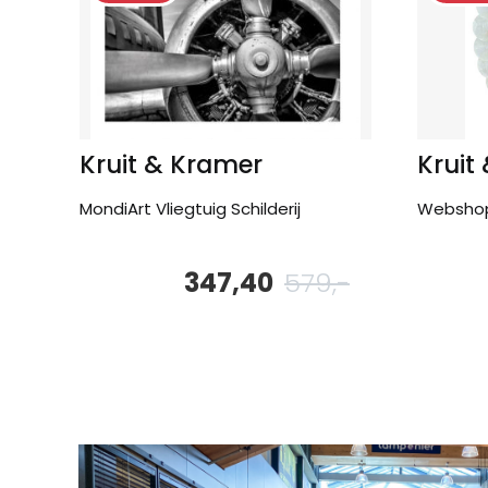
Kruit & Kramer
Kruit
MondiArt Vliegtuig Schilderij
Webshop
347,40
579,-
Oorspronkelijk
Huidige
prijs
prijs
was:
is:
579,-.
347,40.