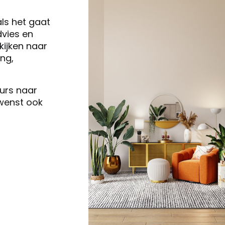
als het gaat
vies en
ijken naar
ng,
eurs naar
 wenst ook