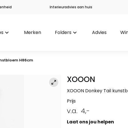
enheid
Interieuradvies aan huis
es
keyboard_arrow_down
Merken
Folders
keyboard_arrow_down
Advies
Win
unstbloem H86cm
XOOON
XOOON Donkey Tail kunst
Prijs
v.a.
4,-
Laat ons jou helpen