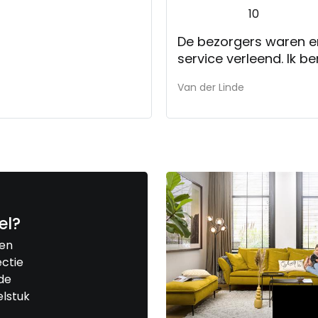
10
De bezorgers waren erg vriendeli
service verleend. Ik b
Van der Linde
el?
een
ctie
de
elstuk