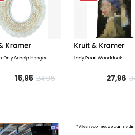
 & Kramer
Kruit & Kramer
 Only Schelp Hanger
Lady Pearl Wanddoek
15,95
24,95
27,96
3
e
Oorspronkelijke
Huidige
prijs
prijs
was:
is:
24,95.
15,95.
* Alleen voor nieuwe aanmeldi