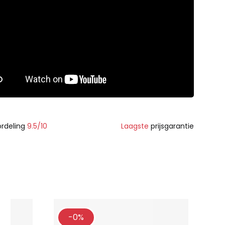
rdeling
9.5/10
Laagste
prijsgarantie
-0%