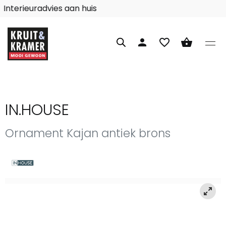
Interieuradvies aan huis
person
favorite_border
shopping_basket
IN.HOUSE
Ornament Kajan antiek brons