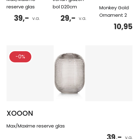
reserve glas
bol D20cm
Monkey Gold
Ornament 2
39,-
29,-
v.a.
v.a.
10,95
-0%
XOOON
Max/Maxime reserve glas
39,-
v.a.