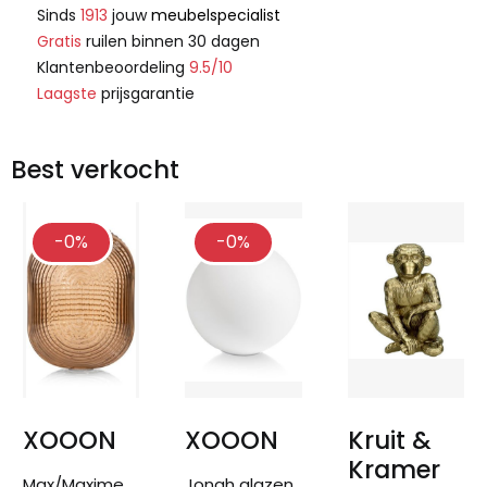
Sinds
1913
jouw
meubelspecialist
Gratis
ruilen binnen 30 dagen
Klantenbeoordeling
9.5/10
Laagste
prijsgarantie
Best verkocht
-0%
-0%
XOOON
XOOON
Kruit &
Kramer
Max/Maxime
Jonah glazen