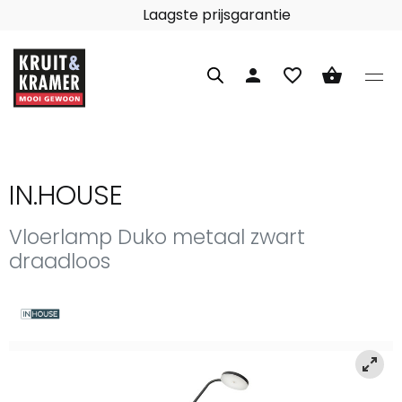
Laagste prijsgarantie
person
favorite_border
shopping_basket
IN.HOUSE
Vloerlamp Duko metaal zwart
draadloos