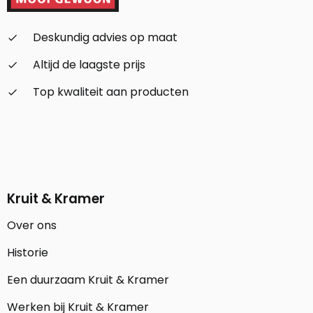
Deskundig advies op maat
check_small
Altijd de laagste prijs
check_small
Top kwaliteit aan producten
check_small
Kruit & Kramer
Over ons
Historie
Een duurzaam Kruit & Kramer
Werken bij Kruit & Kramer