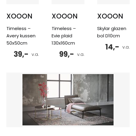
XOOON
XOOON
XOOON
Timeless –
Timeless –
Skylar glazen
Avery kussen
Evie plaid
bol D10cm
50x50cm
130x160cm
14,-
v.a.
39,-
99,-
v.a.
v.a.