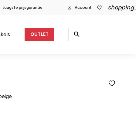
shopping
Laagste prijsgarantie
person_outline
Account
favorite_border
Producten
zoeken
search
kels
OUTLET
beige