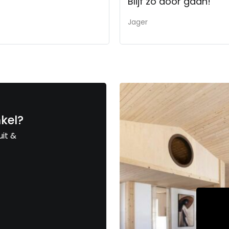
Blijf zo door gaan!
Jager
nkel?
uit &