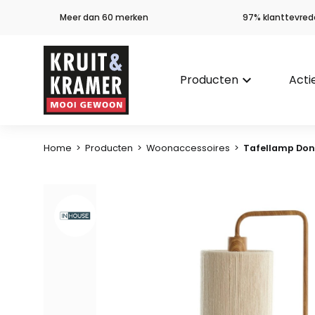
Meer dan 60 merken
97% klanttevred
Producten
keyboard_arrow_down
Acti
Home
>
Producten
>
Woonaccessoires
>
Tafellamp Don