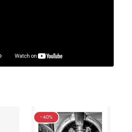
rdeling
9.5/10
Laagste
prijsgarantie
-40%