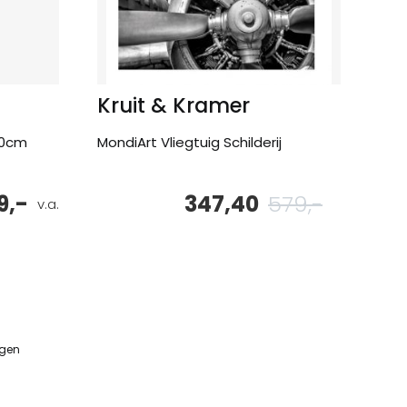
Kruit & Kramer
60cm
MondiArt Vliegtuig Schilderij
9,-
347,40
579,-
Oorspronke
Huidige
v.a.
prijs
prijs
was:
is:
579,-.
347,40.
ngen