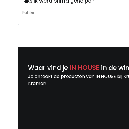
Niks ik werd prima geholpen
Fuhler
Waar vind je
IN.HOUSE
in de wi
Je ontdekt de producten van IN.HOUSE bij Kr
Kramer!