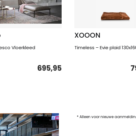
o
XOOON
esco Vloerkleed
Timeless – Evie plaid 130x1
695,95
7
e
* Alleen voor nieuwe aanmeldi