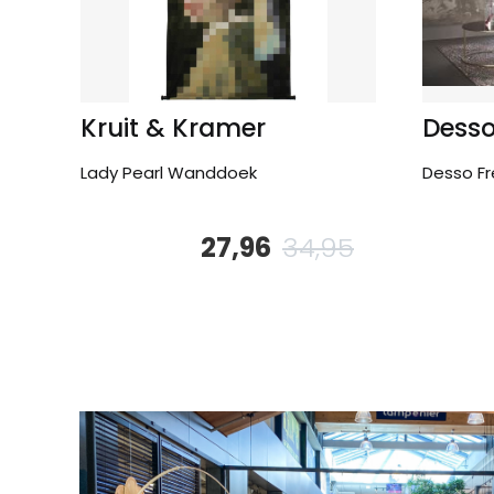
Kruit & Kramer
Dess
Lady Pearl Wanddoek
Desso Fr
27,96
34,95
Oorspronkelijk
Huidige
prijs
prijs
was:
is:
34,95.
27,96.