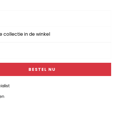
e collectie in de winkel
BESTEL NU
alist
gen