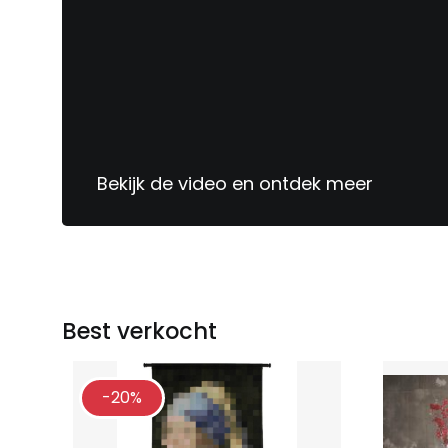
Bekijk de video en ontdek meer
Sinds
1913
jouw
meubelspecialist
Best verkocht
-20%