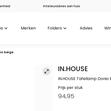
enheid
Interieuradvies aan huis
es
keyboard_arrow_down
Merken
Folders
keyboard_arrow_down
Advies
Win
io beige
IN.HOUSE
IN.HOUSE Tafellamp Donio 
Prijs per stuk
94,95