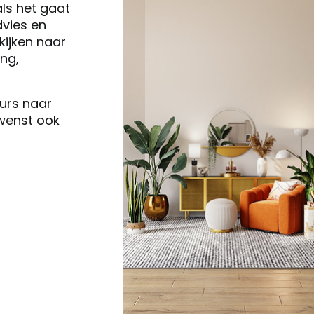
als het gaat
vies en
ijken naar
ng,
eurs naar
 wenst ook