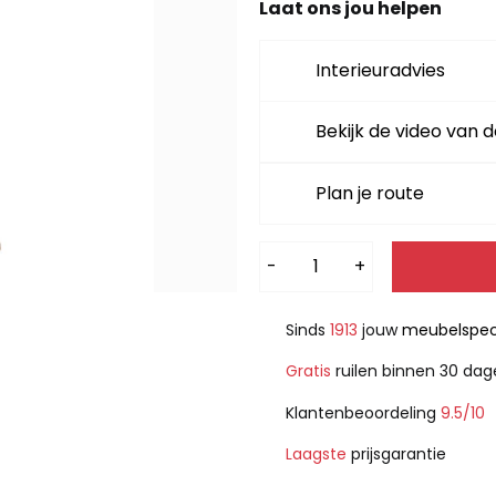
Laat ons jou helpen
Interieuradvies
Bekijk de video van d
Plan je route
Alternative:
-
+
Sinds
1913
jouw
meubelspeci
Gratis
ruilen binnen 30 da
Klantenbeoordeling
9.5/10
Laagste
prijsgarantie