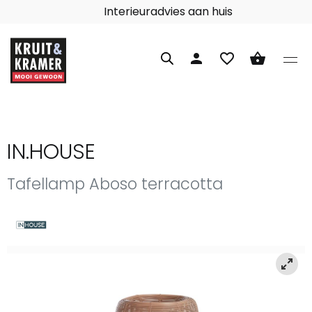
Interieuradvies aan huis
person
favorite_border
shopping_basket
IN.HOUSE
Tafellamp Aboso terracotta