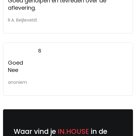
Goed geholpen en tevreden over de
aflevering.
R.A. Beijleveldt
8
Goed
Nee
anoniem
Waar vind je
IN.HOUSE
in de