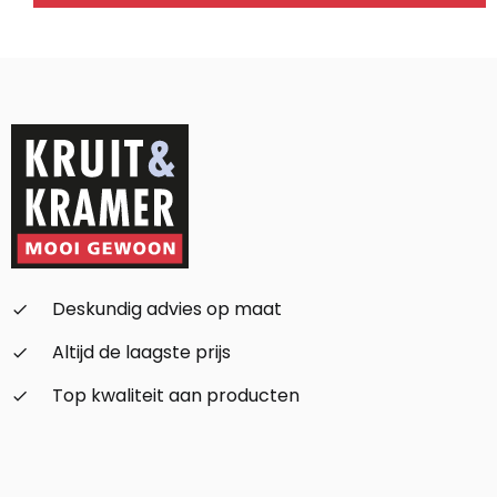
Alternative:
Deskundig advies op maat
check_small
Altijd de laagste prijs
check_small
Top kwaliteit aan producten
check_small