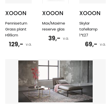
XOOON
XOOON
XOOON
Pennisetum
Max/Maxime
Skylar
Grass plant
reserve glas
tafellamp
H99cm
1*E27
39,-
v.a.
129,-
69,-
v.a.
v.a.