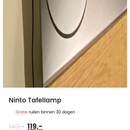
Ninto Tafellamp
Gratis
ruilen binnen 30 dagen
Oorspronkelijke
Huidige
149,-
119,-