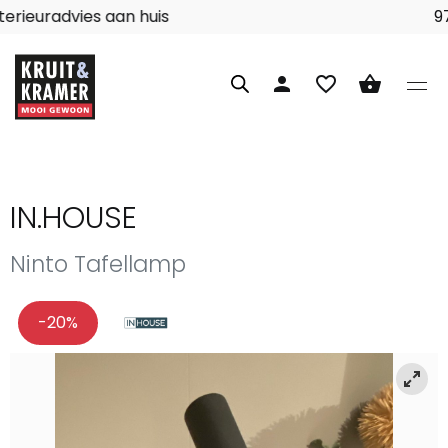
Interieuradvies aan huis
person
favorite_border
shopping_basket
IN.HOUSE
Ninto Tafellamp
-20%