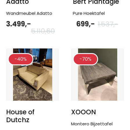
Adatto
Bert Plantagie
Wandmeubel Adatto
Pure Hoektafel
3.499,-
699,-
1.537,-
Oorspronkelijke
Huidige
Oor
Hu
prijs
prijs
pri
pri
5.110,60
was:
is:
wa
is:
5.110,60.
3.499,-.
1.5
699
-40%
-70%
House of
XOOON
Dutchz
Montero Bijzettafel