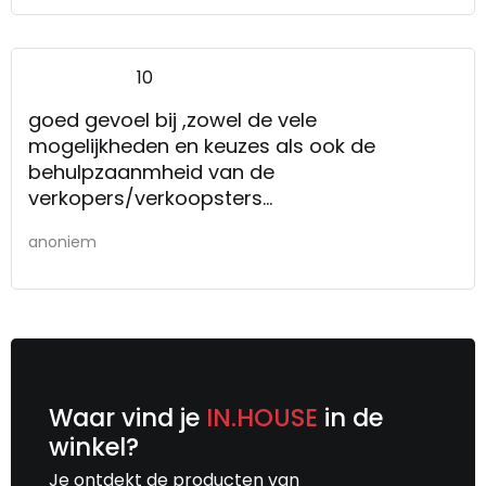
10
goed gevoel bij ,zowel de vele
mogelijkheden en keuzes als ook de
behulpzaanmheid van de
verkopers/verkoopsters
de rust en de mogelijkheid om eerst zelf
anoniem
goed te bekijken en te ervaren, en bij
eventuele vragen de
verkopers/verkoopsters de tijd nemen en
moeite voor je doen
Waar vind je
IN.HOUSE
in de
winkel?
Je ontdekt de producten van