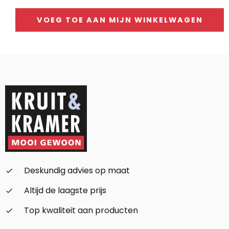
prijs
prijs
was:
is:
VOEG TOE AAN MIJN WINKELWAGEN
149,-.
119,-.
Alternative:
Deskundig advies op maat
check_small
Altijd de laagste prijs
check_small
Top kwaliteit aan producten
check_small