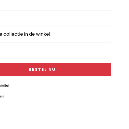
e collectie in de winkel
BESTEL NU
alist
gen