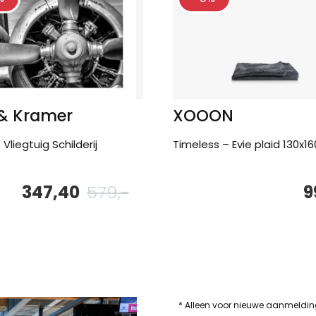
 & Kramer
XOOON
Vliegtuig Schilderij
Timeless – Evie plaid 130x1
347,40
579,-
9
Oorspronkelijke
Huidige
prijs
prijs
was:
is:
579,-.
347,40.
* Alleen voor nieuwe aanmeldi