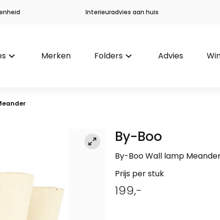
enheid
Interieuradvies aan huis
es
keyboard_arrow_down
Merken
Folders
keyboard_arrow_down
Advies
Win
Meander
By-Boo
By-Boo Wall lamp Meande
Prijs per stuk
199,-