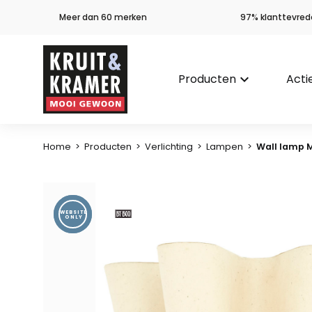
Meer dan 60 merken
97% klanttevred
Producten
keyboard_arrow_down
Acti
Home
>
Producten
>
Verlichting
>
Lampen
>
Wall lamp 
WEBSITE
ONLY