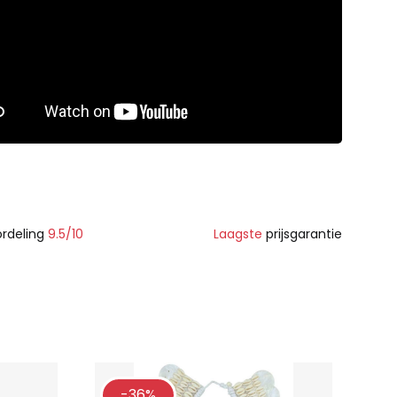
rdeling
9.5/10
Laagste
prijsgarantie
-36%