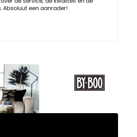
over de service, de kwaliteit en de
. Absoluut een aanrader!