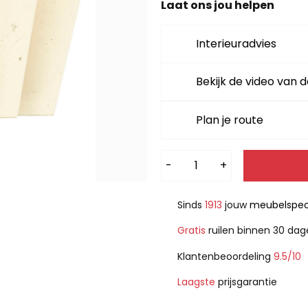
Laat ons jou helpen
Interieuradvies
Bekijk de video van d
Plan je route
Alternative:
-
+
Sinds
1913
jouw
meubelspeci
Gratis
ruilen binnen 30 da
Klantenbeoordeling
9.5/10
Laagste
prijsgarantie