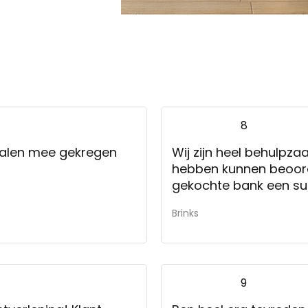
8
talen mee gekregen
Wij zijn heel behulpza
hebben kunnen beoorde
gekochte bank een sup
Brinks
9