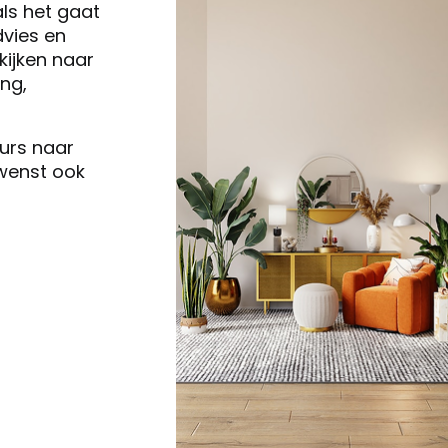
als het gaat
vies en
ijken naar
ng,
eurs naar
 wenst ook