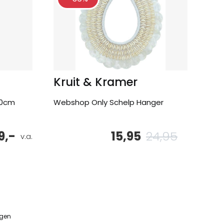
Kruit & Kramer
60cm
Webshop Only Schelp Hanger
9,-
15,95
24,95
Oorspronke
Huidige
v.a.
prijs
prijs
was:
is:
24,95.
15,95.
ngen