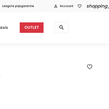
shopping
Laagste prijsgarantie
person_outline
Account
favorite_border
Producten
zoeken
search
kels
OUTLET
r