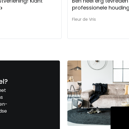
Ben heel erg tevreden 

professionele houding
Fleur de Vris
el?
met
ns
len-
jdse