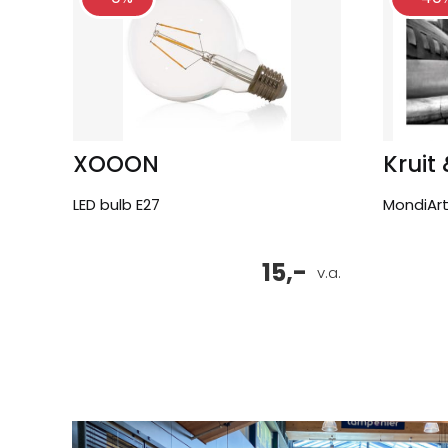
XOOON
Kruit
LED bulb E27
MondiArt 
15,-
v.a.