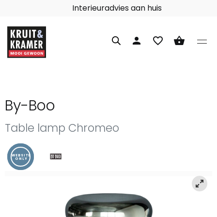
Interieuradvies aan huis
person
favorite_border
shopping_basket
By-Boo
Table lamp Chromeo
WEBSITE
ONLY