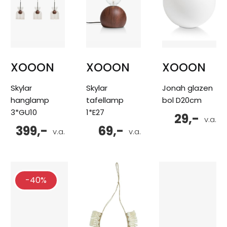
XOOON
XOOON
XOOON
Skylar
Skylar
Jonah glazen
hanglamp
tafellamp
bol D20cm
3*GU10
1*E27
29,-
v.a.
399,-
69,-
v.a.
v.a.
-40%