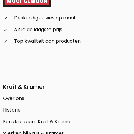
Deskundig advies op maat
check_small
Altijd de laagste prijs
check_small
Top kwaliteit aan producten
check_small
Kruit & Kramer
Over ons
Historie
Een duurzaam Kruit & Kramer
Werken bij Kruit & Kramer