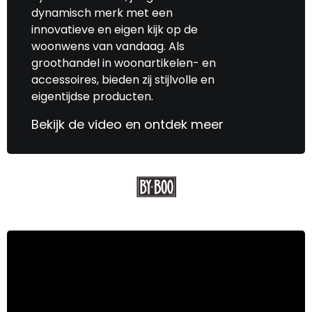
dynamisch merk met een
volgende keer graag ook op deze manier. Ik
innovatieve en eigen kijk op de
voel mij echt een klant bij Kruit & Kramer.
woonwens van vandaag. Als
Niets, alles was pico bello.
groothandel in woonartikelen- en
accessoires, bieden zij stijlvolle en
eigentijdse producten.
Bekijk de video en ontdek meer