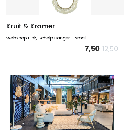
Kruit & Kramer
Webshop Only Schelp Hanger – small
7,50
12,50
Oor
Hu
pri
pri
wa
is:
12,
7,5