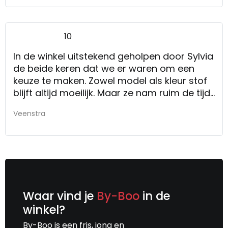
10
In de winkel uitstekend geholpen door Sylvia
de beide keren dat we er waren om een
keuze te maken. Zowel model als kleur stof
blijft altijd moeilijk. Maar ze nam ruim de tijd
en dat zonder dwang. Na een paar weken,
Veenstra
zelfs wat eerder dan oorspronkelijk
aangegeven, is de stoel geleverd.
Spannend! Is de kleur nog goed? Past de
stoel in de eigen woonkamer? Ja en ja. We
zijn zeer tevreden met onze keuze. De
levering zelf door Bram en zijn collega is
uitstekend verzorgd. Professioneel!! Bram
Waar vind je
By-Boo
in de
was vrolijk en zorgzaam. Samen hebben ze
winkel?
met zorg dan ook de stoel geplaatst. Nog
By-Boo is een fris, jong en
wat zaken uitgelegd op een fijne manier. Een