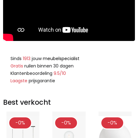
Sinds
1913
jouw
meubelspecialist
Gratis
ruilen binnen 30 dagen
Klantenbeoordeling
9.5/10
Laagste
prijsgarantie
Best verkocht
-0%
-0%
-0%