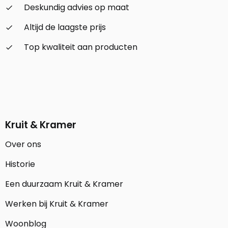
Deskundig advies op maat
check_small
Altijd de laagste prijs
check_small
Top kwaliteit aan producten
check_small
Kruit & Kramer
Over ons
Historie
Een duurzaam Kruit & Kramer
Werken bij Kruit & Kramer
Woonblog