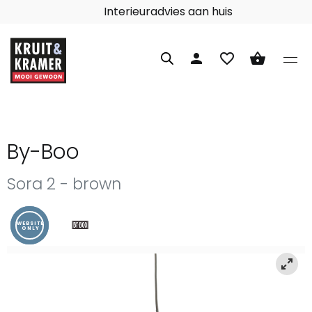
Interieuradvies aan huis
person
favorite_border
shopping_basket
By-Boo
Sora 2 - brown
WEBSITE
ONLY