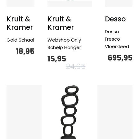
Kruit &
Kruit &
Desso
Kramer
Kramer
Desso
Fresco
Gold Schaal
Webshop Only
Vloerkleed
Schelp Hanger
18,95
695,95
15,95
Oorspronkelijke
Huidige
prijs
prijs
24,95
was:
is:
24,95.
15,95.