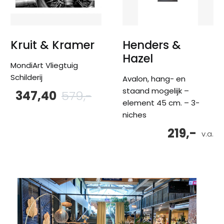
Kruit & Kramer
Henders &
Hazel
MondiArt Vliegtuig
Schilderij
Avalon, hang- en
staand mogelijk –
347,40
579,-
Oorspronkelijke
Huidige
prijs
prijs
element 45 cm. – 3-
was:
is:
niches
579,-.
347,40.
219,-
v.a.