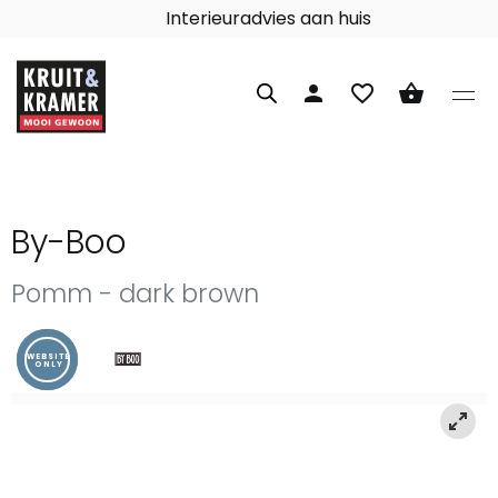
Interieuradvies aan huis
person
favorite_border
shopping_basket
By-Boo
Pomm - dark brown
WEBSITE
ONLY