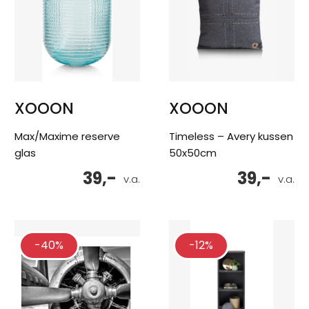
XOOON
XOOON
Max/Maxime reserve
Timeless – Avery kussen
glas
50x50cm
39,-
39,-
v.a.
v.a.
-40%
-12%