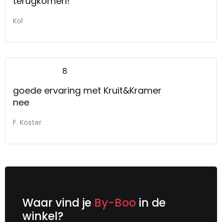
terugkomen!
Kol
8
goede ervaring met Kruit&Kramer
nee
F. Koster
Waar vind je
By-Boo
in de
winkel?