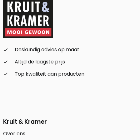
Deskundig advies op maat
check_small
Altijd de laagste prijs
check_small
Top kwaliteit aan producten
check_small
Kruit & Kramer
Over ons