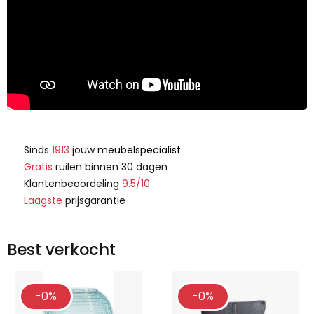
Sinds
1913
jouw
meubelspecialist
Gratis
ruilen binnen 30 dagen
Klantenbeoordeling
9.5/10
Laagste
prijsgarantie
Best verkocht
-0%
-0%