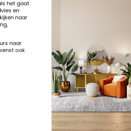
als het gaat
vies en
ijken naar
ng,
eurs naar
 wenst ook