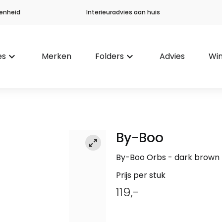
enheid
Interieuradvies aan huis
es
keyboard_arrow_down
Merken
Folders
keyboard_arrow_down
Advies
Win
By-Boo
By-Boo Orbs - dark brown
Prijs per stuk
119,-