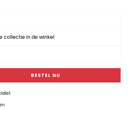
e collectie in de winkel
BESTEL NU
alist
gen