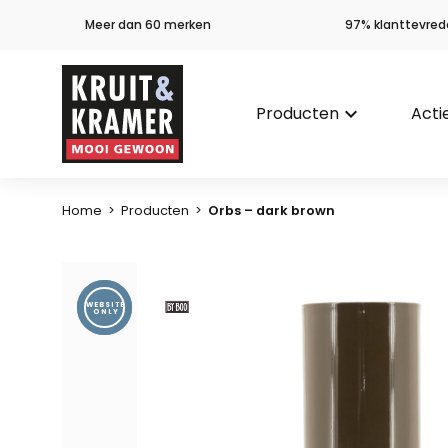
Meer dan 60 merken
97% klanttevred
Producten
keyboard_arrow_down
Acti
Home
>
Producten
>
Orbs – dark brown
WEBSITE
ONLY