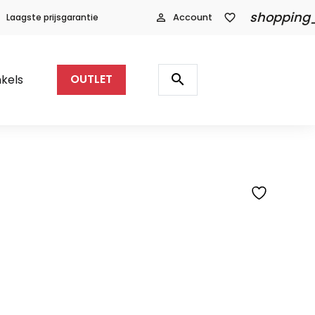
shopping
Laagste prijsgarantie
person_outline
Account
favorite_border
Producten
zoeken
search
kels
OUTLET