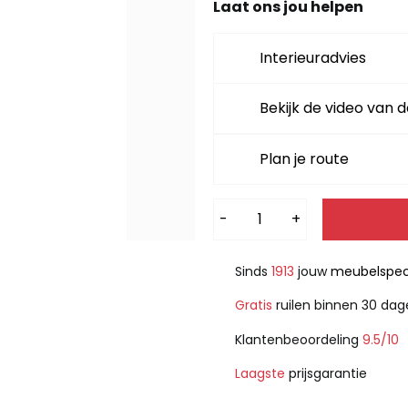
Laat ons jou helpen
Interieuradvies
Bekijk de video van d
Plan je route
Alternative:
-
+
Sinds
1913
jouw
meubelspeci
Gratis
ruilen binnen 30 da
Klantenbeoordeling
9.5/10
Laagste
prijsgarantie