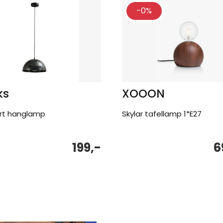
-0%
ks
XOOON
rt hanglamp
Skylar tafellamp 1*E27
199,-
6