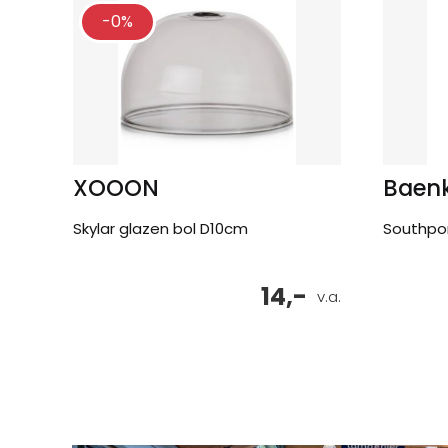
-0%
XOOON
Baen
Skylar glazen bol D10cm
Southpo
14,-
v.a.