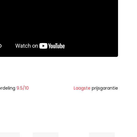
rdeling
9.5/10
Laagste
prijsgarantie