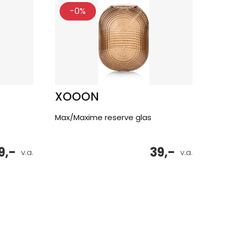
-0%
XOOON
Max/Maxime reserve glas
9,-
39,-
v.a.
v.a.