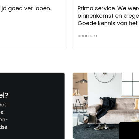
ijd goed ver lopen.
Prima service. We we
binnenkomst en kregen d
Goede kennis van het
anoniem
el?
met
ns
len-
jdse