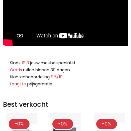
Sinds
1913
jouw
meubelspecialist
Gratis
ruilen binnen 30 dagen
Klantenbeoordeling
9.5/10
Laagste
prijsgarantie
Best verkocht
-0%
-0%
-0%