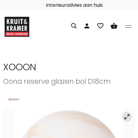
Interieuradvies aan huis
person
favorite_border
shopping_basket
XOOON
Oona reserve glazen bol D18cm