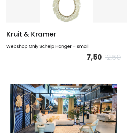
Kruit & Kramer
Webshop Only Schelp Hanger – small
7,50
12,50
Oor
Hu
pri
pri
wa
is:
12,
7,5