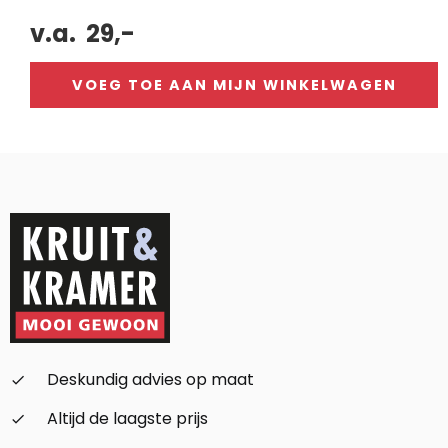
v.a.
29,-
VOEG TOE AAN MIJN WINKELWAGEN
Alternative:
Deskundig advies op maat
check_small
Altijd de laagste prijs
check_small