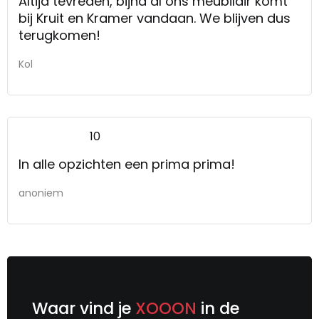
Altijd tevreden, bijna al ons meubilair komt
bij Kruit en Kramer vandaan. We blijven dus
terugkomen!
Kol
10
In alle opzichten een prima prima!
anoniem
Waar vind je
XOOON
in de