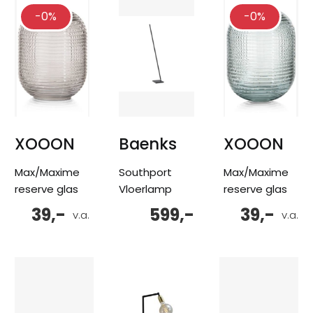
-0%
-0%
XOOON
Baenks
XOOON
Max/Maxime
Southport
Max/Maxime
reserve glas
Vloerlamp
reserve glas
39,-
599,-
39,-
v.a.
v.a.