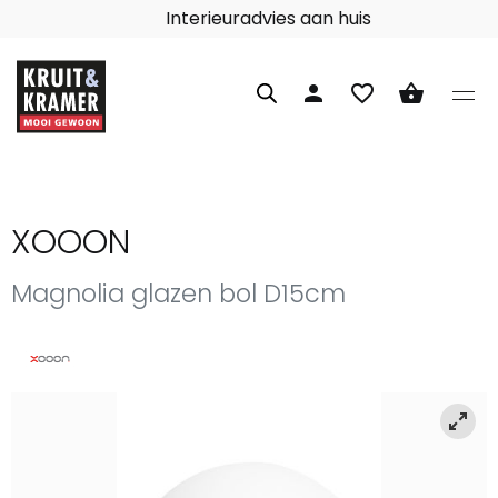
Interieuradvies aan huis
person
favorite_border
shopping_basket
XOOON
Magnolia glazen bol D15cm