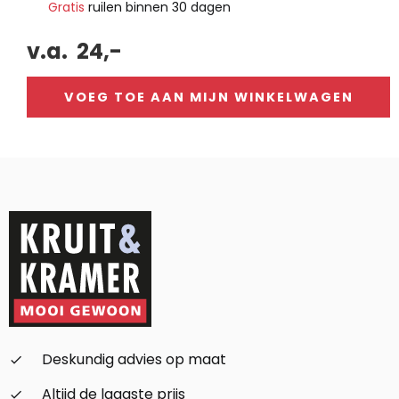
Gratis
ruilen binnen 30 dagen
v.a.
24,-
VOEG TOE AAN MIJN WINKELWAGEN
Alternative:
Deskundig advies op maat
check_small
Altijd de laagste prijs
check_small