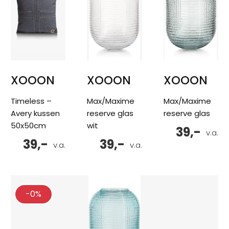
XOOON
XOOON
XOOON
Timeless –
Max/Maxime
Max/Maxime
Avery kussen
reserve glas
reserve glas
50x50cm
wit
39,-
v.a.
39,-
39,-
v.a.
v.a.
-0%