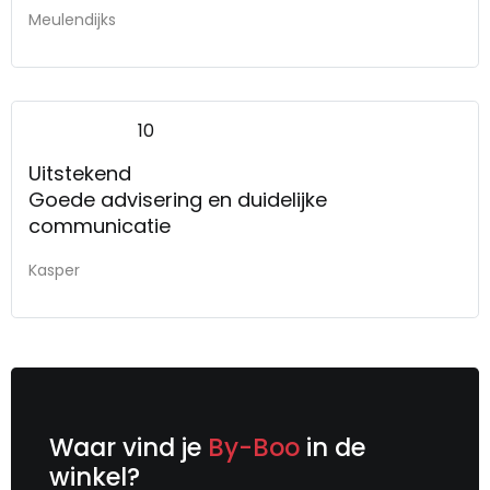
Meulendijks
10
Uitstekend
Goede advisering en duidelijke
communicatie
Kasper
Waar vind je
By-Boo
in de
winkel?