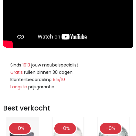
Sinds
1913
jouw
meubelspecialist
Gratis
ruilen binnen 30 dagen
Klantenbeoordeling
9.5/10
Laagste
prijsgarantie
Best verkocht
-0%
-0%
-0%