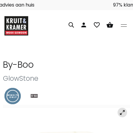
Interieuradvies aan huis
person
favorite_border
shopping_basket
By-Boo
GlowStone
WEBSITE
ONLY