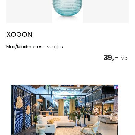
XOOON
Max/Maxime reserve glas
39,-
v.a.