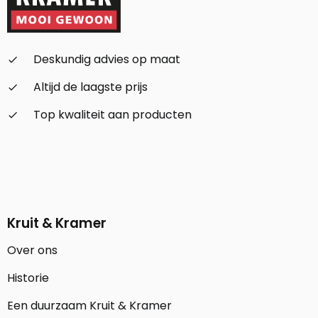
Deskundig advies op maat
check_small
Altijd de laagste prijs
check_small
Top kwaliteit aan producten
check_small
Kruit & Kramer
Over ons
Historie
Een duurzaam Kruit & Kramer