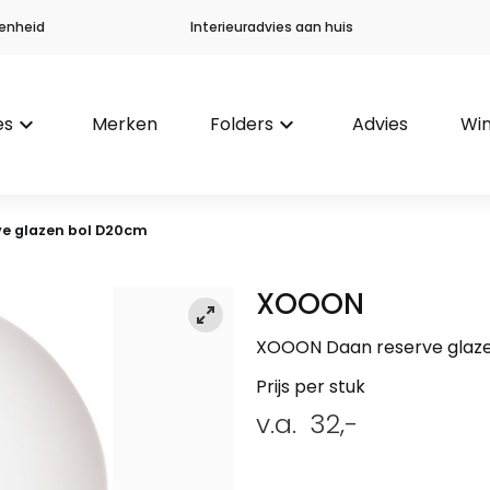
enheid
Interieuradvies aan huis
es
keyboard_arrow_down
Merken
Folders
keyboard_arrow_down
Advies
Win
ve glazen bol D20cm
XOOON
XOOON Daan reserve glaz
Prijs per stuk
v.a.
32,-