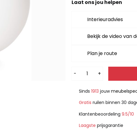
Laat ons jou helpen
Interieuradvies
Bekijk de video van d
Plan je route
Alternative:
-
+
Sinds
1913
jouw
meubelspeci
Gratis
ruilen binnen 30 da
Klantenbeoordeling
9.5/10
Laagste
prijsgarantie