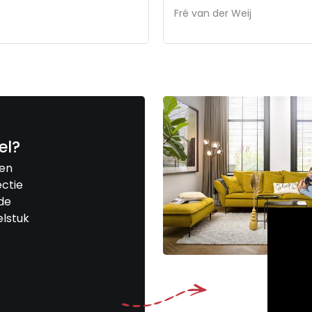
Fré van der Weij
el?
een
ctie
de
elstuk