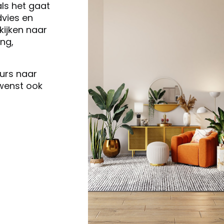
als het gaat
vies en
ijken naar
ng,
eurs naar
 wenst ook