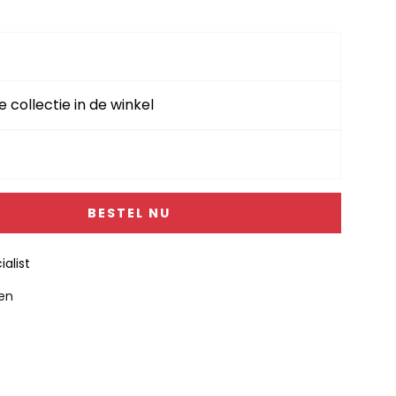
e collectie in de winkel
BESTEL NU
alist
gen