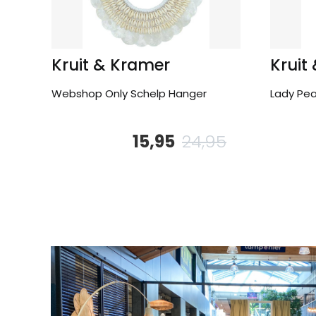
Kruit & Kramer
Kruit
Webshop Only Schelp Hanger
Lady Pe
15,95
24,95
Oorspronkelijk
Huidige
prijs
prijs
was:
is:
24,95.
15,95.