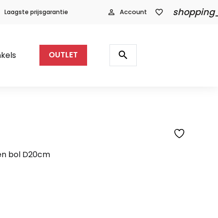
shopping
Laagste prijsgarantie
person_outline
Account
favorite_border
Producten
zoeken
search
kels
OUTLET
en bol D20cm