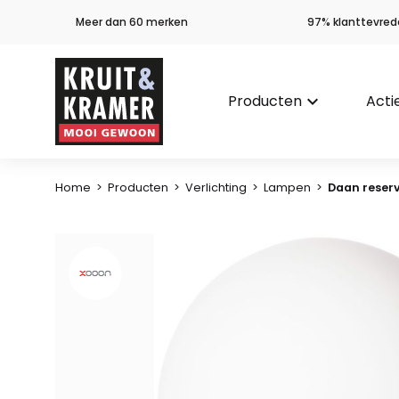
Meer dan 60 merken
97% klanttevred
Producten
keyboard_arrow_down
Acti
Home
>
Producten
>
Verlichting
>
Lampen
>
Daan reser