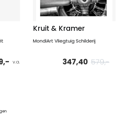
Kruit & Kramer
it
MondiArt Vliegtuig Schilderij
9,-
347,40
579,-
Oorspronke
Huidige
v.a.
prijs
prijs
was:
is:
579,-.
347,40.
ngen