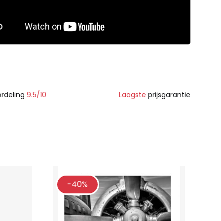
rdeling
9.5/10
Laagste
prijsgarantie
-40%