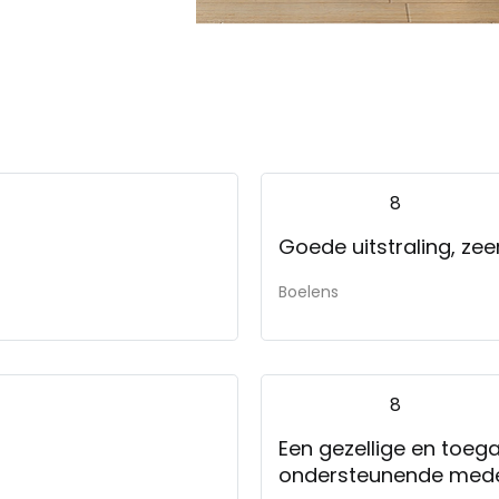
8
Goede uitstraling, ze
Boelens
8
Een gezellige en toega
ondersteunende mede