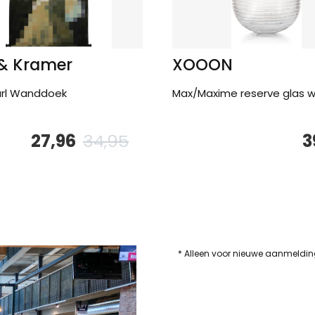
 & Kramer
XOOON
arl Wanddoek
Max/Maxime reserve glas w
27,96
34,95
3
e
Oorspronkelijke
Huidige
prijs
prijs
was:
is:
34,95.
27,96.
* Alleen voor nieuwe aanmeldi