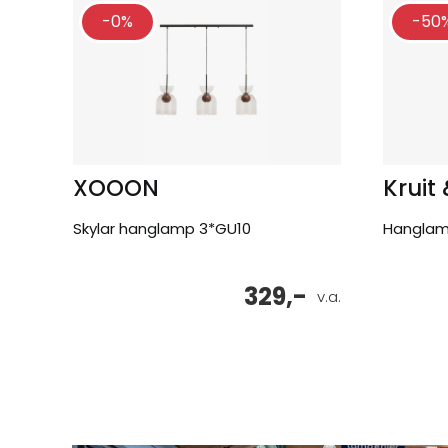
-0%
-50
XOOON
Kruit
Skylar hanglamp 3*GU10
Hangla
329,-
v.a.