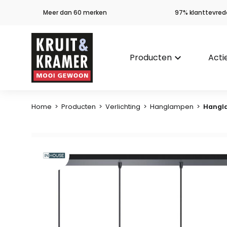
Meer dan 60 merken
97% klanttevred
Producten
keyboard_arrow_down
Acti
Home
>
Producten
>
Verlichting
>
Hanglampen
>
Hangla