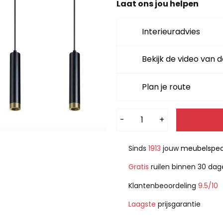
Laat ons jou helpen
Interieuradvies
Bekijk de video van d
Plan je route
Alternative:
-
+
Sinds
1913
jouw
meubelspeci
Gratis
ruilen binnen 30 da
Klantenbeoordeling
9.5/10
Laagste
prijsgarantie