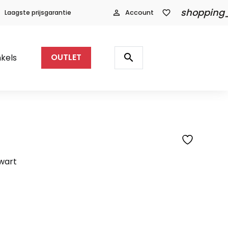
shopping
Laagste prijsgarantie
person_outline
Account
favorite_border
Producten
zoeken
search
kels
OUTLET
wart