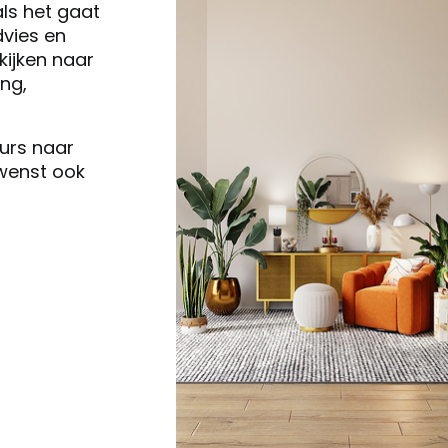
als het gaat
vies en
ijken naar
ng,
eurs naar
 wenst ook