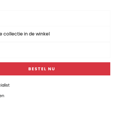
e collectie in de winkel
BESTEL NU
alist
gen