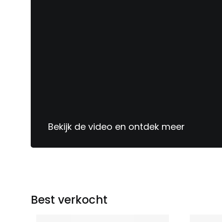
Bekijk de video en ontdek meer
Sinds
1913
jouw
meubelspecialist
Best verkocht