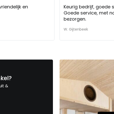
riendelijk en
Keurig bedrijf, goede 
Goede service, met n
bezorgen.
W. Gijtenbeek
nkel?
uit &