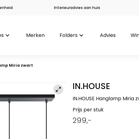
enheid
Interieuradvies aan huis
es
keyboard_arrow_down
Merken
Folders
keyboard_arrow_down
Advies
Win
mp Miria zwart
IN.HOUSE
IN.HOUSE Hanglamp Miria z
Prijs per stuk
299,-