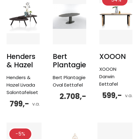
Henders
Bert
XOOON
& Hazel
Plantagie
XOOON
Darwin
Henders &
Bert Plantagie
Eettafel
Hazel Livada
Oval Eettafel
Salontafelset
599,-
2.708,-
v.a.
799,-
v.a.
-5%