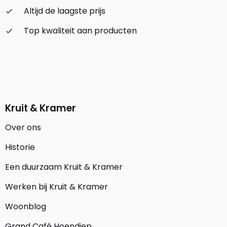
Altijd de laagste prijs
check_small
Top kwaliteit aan producten
check_small
Kruit & Kramer
Over ons
Historie
Een duurzaam Kruit & Kramer
Werken bij Kruit & Kramer
Woonblog
Grand Café Hoendiep