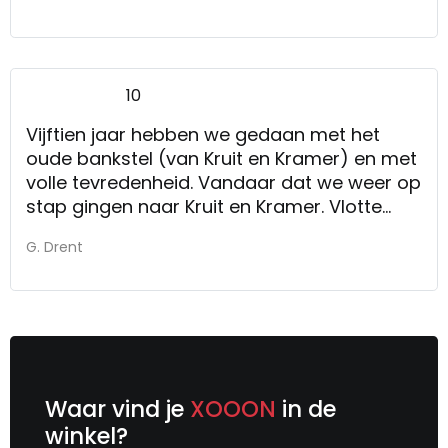
wordt je koffie/thee aangeboden en alle tijd
voor uitleg.
10
Vijftien jaar hebben we gedaan met het
oude bankstel (van Kruit en Kramer) en met
volle tevredenheid. Vandaar dat we weer op
stap gingen naar Kruit en Kramer. Vlotte
bediening, vlotte levering.
G. Drent
Waar vind je
XOOON
in de
winkel?