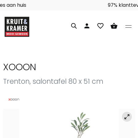
Interieuradvies aan huis
person
favorite_border
shopping_basket
XOOON
Trenton, salontafel 80 x 51 cm