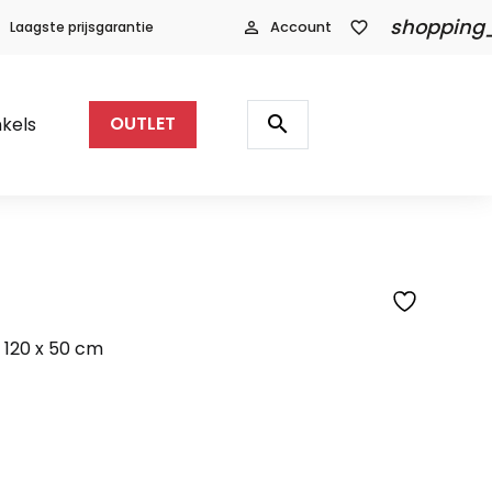
shopping
Laagste prijsgarantie
person_outline
Account
favorite_border
Producten
zoeken
search
kels
OUTLET
SFEERFOTO
 120 x 50 cm