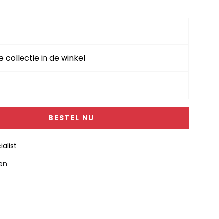
e collectie in de winkel
BESTEL NU
alist
gen