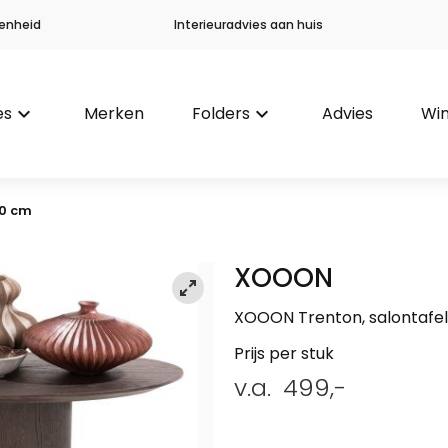
enheid
Interieuradvies aan huis
es
keyboard_arrow_down
Merken
Folders
keyboard_arrow_down
Advies
Win
50 cm
XOOON
XOOON Trenton, salontafel
Prijs per stuk
v.a.
499,-