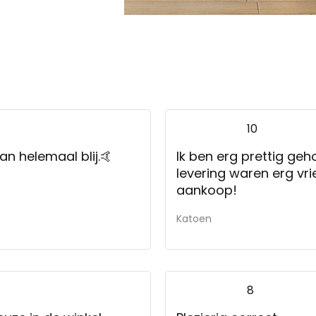
10
n helemaal blij.🤙
Ik ben erg prettig geholpen in de winkel en ook de heren van de
levering waren erg vri
aankoop!
Katoen
8