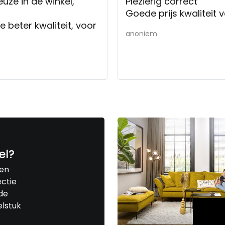
uze in de winkel,
Plezierig correct
Goede prijs kwaliteit 
e beter kwaliteit, voor
anoniem
el?
een
ctie
de
elstuk