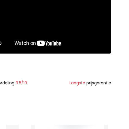
rdeling
9.5/10
Laagste
prijsgarantie