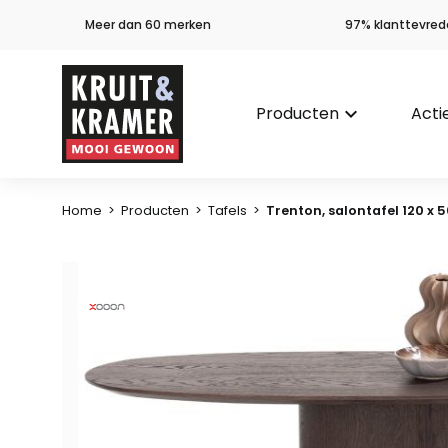
Meer dan 60 merken
97% klanttevred
Producten
keyboard_arrow_down
Acti
Home
>
Producten
>
Tafels
>
Trenton, salontafel 120 x 