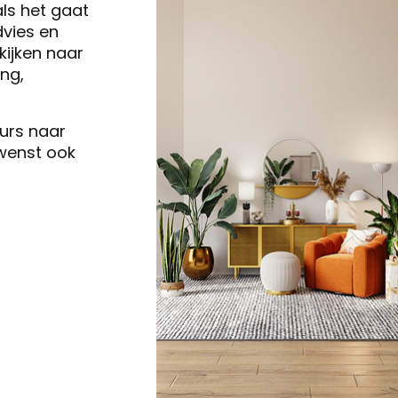
als het gaat
vies en
ijken naar
ng,
eurs naar
 wenst ook