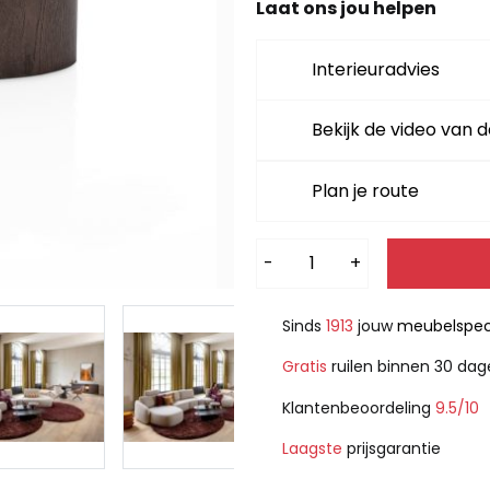
Laat ons jou helpen
Interieuradvies
Bekijk de video van d
Plan je route
Alternative:
-
+
Sinds
1913
jouw
meubelspeci
Gratis
ruilen binnen 30 da
Klantenbeoordeling
9.5/10
Laagste
prijsgarantie