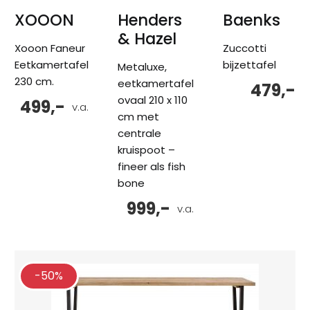
XOOON
Henders
Baenks
& Hazel
Xooon Faneur
Zuccotti
Eetkamertafel
bijzettafel
Metaluxe,
230 cm.
eetkamertafel
479,-
ovaal 210 x 110
499,-
v.a.
cm met
centrale
kruispoot –
fineer als fish
bone
999,-
v.a.
-50%