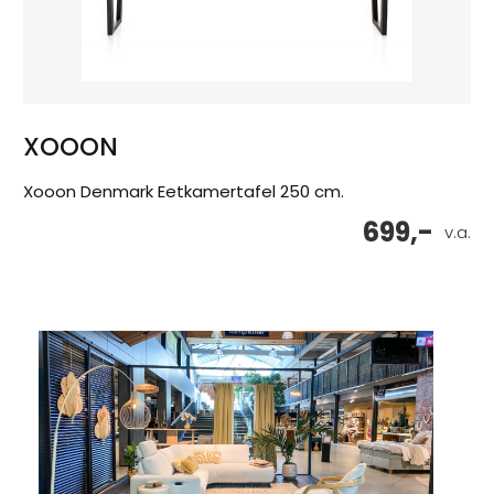
XOOON
Xooon Denmark Eetkamertafel 250 cm.
699,-
v.a.