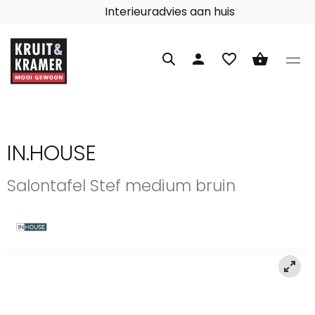
Interieuradvies aan huis
person
favorite_border
shopping_basket
IN.HOUSE
Salontafel Stef medium bruin