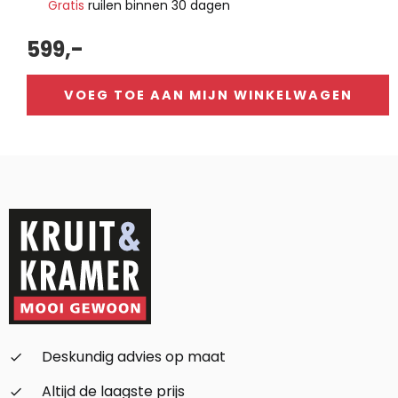
Gratis
ruilen binnen 30 dagen
599,-
VOEG TOE AAN MIJN WINKELWAGEN
Alternative:
Deskundig advies op maat
check_small
Altijd de laagste prijs
check_small