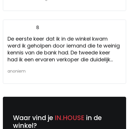
8
De eerste keer dat ik in de winkel kwam
werd ik geholpen door iemand die te weinig
kennis van de bank had. De tweede keer
had ik een ervaren verkoper die duidelijk
meer kennis had van het product. Dat was
anoniem
prettig, omdat je dan weet wat je koopt.
Dat ik de bank op veel punten aan kon
passen naar mijn eisen aan een bank.
Waar vind je
IN.HOUSE
in de
winkel?