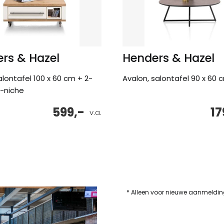
rs & Hazel
Henders & Hazel
alontafel 100 x 60 cm + 2-
Avalon, salontafel 90 x 60 
1-niche
599,-
17
v.a.
* Alleen voor nieuwe aanmeldi