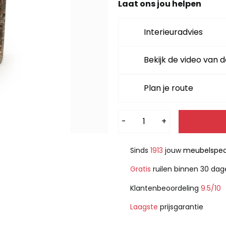
Laat ons jou helpen
Interieuradvies
Bekijk de video van d
Plan je route
Alternative:
-
+
Sinds
1913
jouw
meubelspeci
Gratis
ruilen binnen 30 da
Klantenbeoordeling
9.5/10
Laagste
prijsgarantie