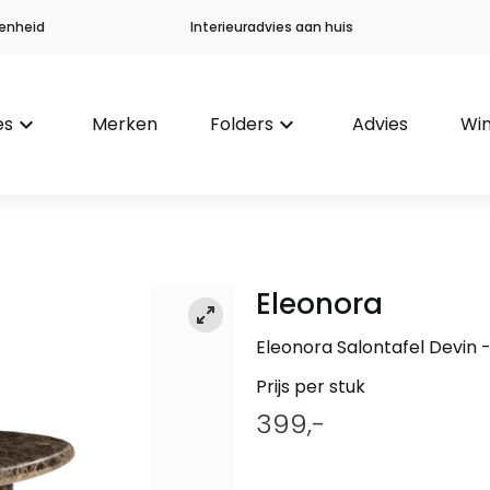
enheid
Interieuradvies aan huis
es
keyboard_arrow_down
Merken
Folders
keyboard_arrow_down
Advies
Win
Eleonora
Eleonora Salontafel Devin
Prijs per stuk
399,-