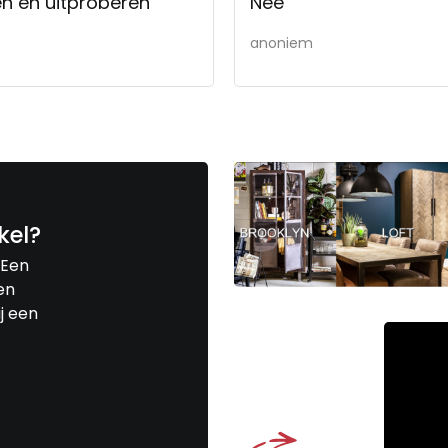
ken en uitproberen
Nee
anoniem
kel?
 Een
en
j een