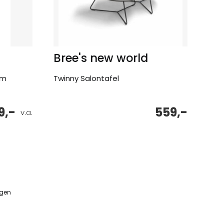
Bree's new world
cm
Twinny Salontafel
9,-
559,-
v.a.
ngen