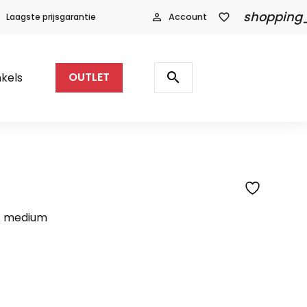
shopping
Laagste prijsgarantie
person_outline
Account
favorite_border
Producten
zoeken
search
kels
OUTLET
 - medium