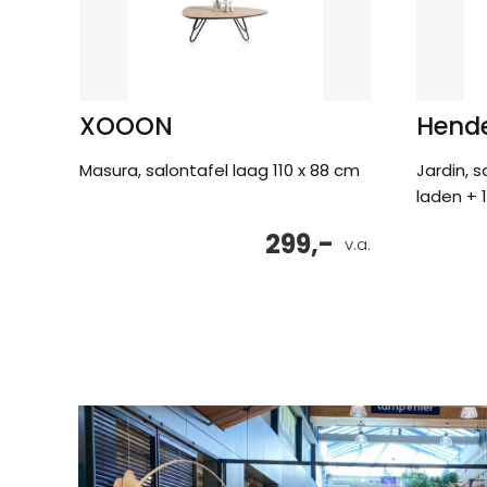
XOOON
Hende
Masura, salontafel laag 110 x 88 cm
Jardin, s
laden + 
299,-
v.a.