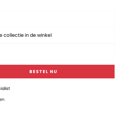
e collectie in de winkel
BESTEL NU
alist
gen