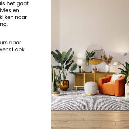
als het gaat
vies en
ijken naar
ng,
eurs naar
 wenst ook