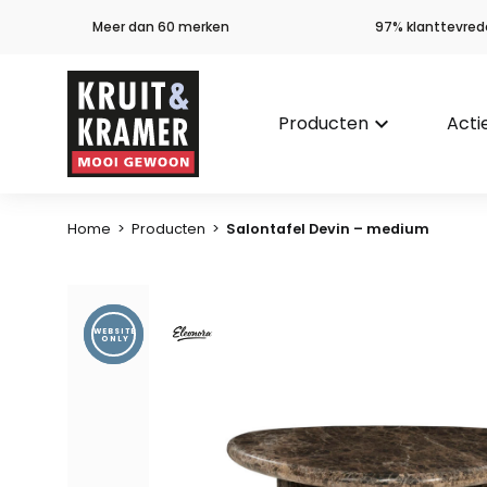
Meer dan 60 merken
97% klanttevred
Producten
keyboard_arrow_down
Acti
Home
>
Producten
>
Salontafel Devin – medium
WEBSITE
ONLY